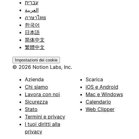
עברית
العربية
ภาษาไทย
한국어
日本語
简体中文
繁體中文
Impostazioni dei cookie
© 2026 Notion Labs, Inc.
Azienda
Scarica
Chi siamo
iOS e Android
Lavora con noi
Mac e Windows
Sicurezza
Calendario
Stato
Web Clipper
Termini e privacy
I tuoi diritti alla
privacy