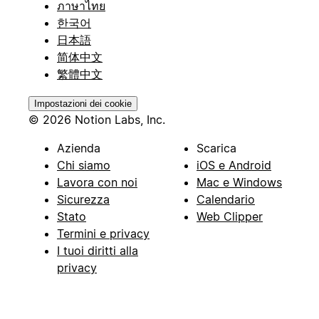
ภาษาไทย
한국어
日本語
简体中文
繁體中文
Impostazioni dei cookie
© 2026 Notion Labs, Inc.
Azienda
Scarica
Chi siamo
iOS e Android
Lavora con noi
Mac e Windows
Sicurezza
Calendario
Stato
Web Clipper
Termini e privacy
I tuoi diritti alla
privacy