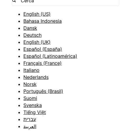
English (US)
Bahasa Indonesia
Dansk
Deutsch
English (UK)
Español (España)
Español (Latinoamérica)
Français (France)
Italiano
Nederlands
Norsk
Português (Brasil)
Suomi
Svenska
Tiếng Việt
עברית
العربية