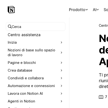
Prodotto
AI
So
Centr
Cerca nel Centro assistenza
N
Centro assistenza
Inizia
de
Nozioni di base sullo spazio
di lavoro
A
Pagine e blocchi
Crea database
Ti p
Condividi e collabora
riun
Automazione e connessioni
dire
Lavora con Notion AI
7
Agenti in Notion