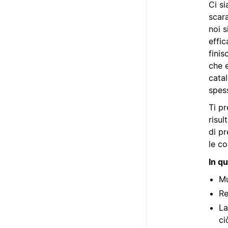
Ci si
scara
noi s
effic
finis
che e
catal
spess
Ti pr
risul
di p
le co
In qu
Mu
Re
La
ci