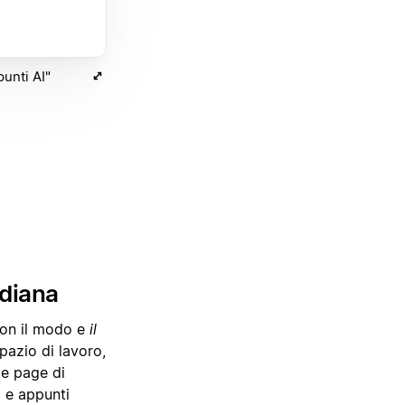
punti AI"
idiana
 con il modo e
il
pazio di lavoro,
me page di
i e appunti