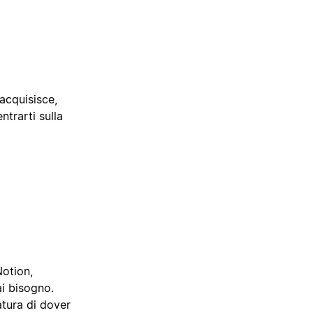
 acquisisce,
trarti sulla
Notion,
i bisogno.
atura di dover