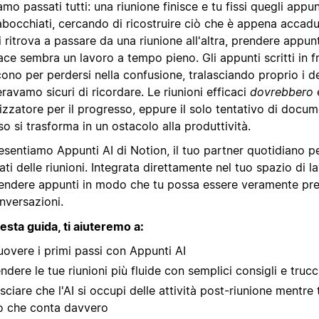
amo passati tutti: una riunione finisce e tu fissi quegli appun
bocchiati, cercando di ricostruire ciò che è appena accadut
i ritrova a passare da una riunione all'altra, prendere appu
ace sembra un lavoro a tempo pieno. Gli appunti scritti in f
cono per perdersi nella confusione, tralasciando proprio i d
ravamo sicuri di ricordare. Le riunioni efficaci
dovrebbero
izzatore per il progresso, eppure il solo tentativo di docu
o si trasforma in un ostacolo alla produttività.
esentiamo Appunti AI di Notion, il tuo partner quotidiano pe
tati delle riunioni. Integrata direttamente nel tuo spazio di 
rendere appunti in modo che tu possa essere veramente pr
nversazioni.
esta guida, ti aiuteremo a:
overe i primi passi con Appunti AI
ndere le tue riunioni più fluide con semplici consigli e trucc
sciare che l'AI si occupi delle attività post-riunione mentre 
ò che conta davvero