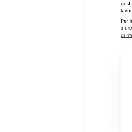
gesti
lavor
Per i
a una
di ri