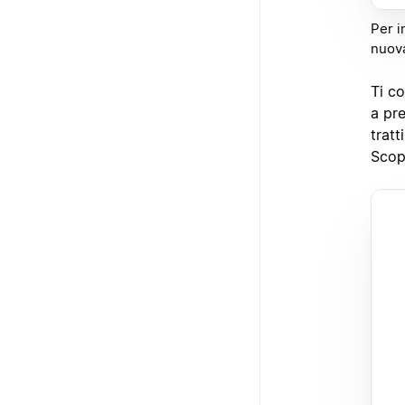
Per i
nuova
Ti co
a pre
tratt
Scop