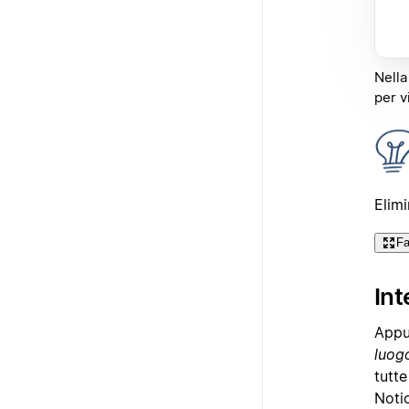
Nella
per v
Elimi
Fa
Int
Appun
luog
tutte
Notio