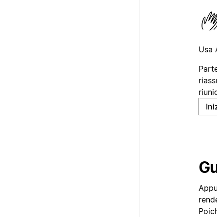
Usa 
Parte
riass
riuni
Ini
Gu
Appu
rend
Poich