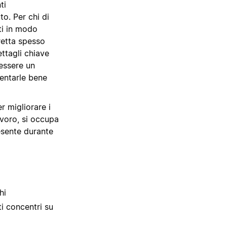
ti
o. Per chi di
nti in modo
retta spesso
ettagli chiave
essere un
mentarle bene
r migliorare i
lavoro, si occupa
esente durante
hi
ti concentri su