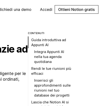
Richiedi una demo
Accedi
Ottieni Notion gratis
CONTENUTI
Guida introduttiva ad
Appunti AI
azie ad
Integra Appunti AI
nella tua agenda
quotidiana
Rendi le tue riunioni più
ligente per le
efficaci
i ordinati,
Inserisci gli
approfondimenti sulle
riunioni nel tuo
database dei progetti
Lascia che Notion AI si