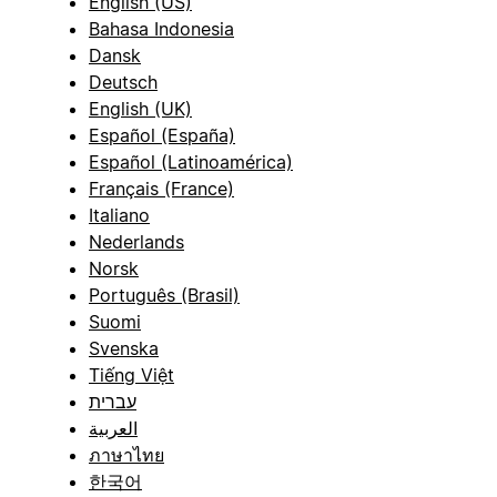
English (US)
Bahasa Indonesia
Dansk
Deutsch
English (UK)
Español (España)
Español (Latinoamérica)
Français (France)
Italiano
Nederlands
Norsk
Português (Brasil)
Suomi
Svenska
Tiếng Việt
עברית
العربية
ภาษาไทย
한국어