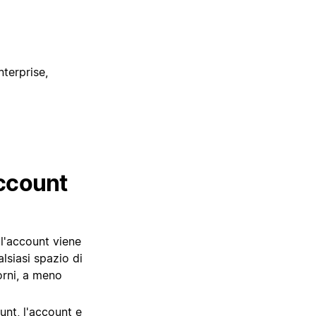
terprise,
account
ll'account viene
alsiasi spazio di
orni, a meno
ount, l'account e