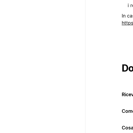
i 
In ca
http
Do
Rice
Come
Cosa