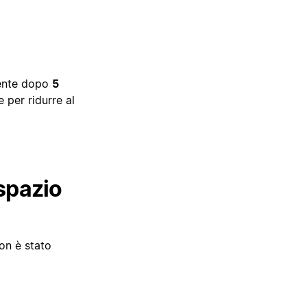
mente dopo
5
 per ridurre al
spazio
non è stato