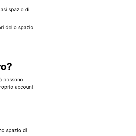
asi spazio di
ari dello spazio
vo?
ità possono
proprio account
no spazio di