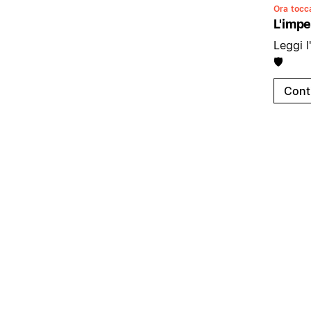
Ora tocca
L'impe
Leggi l
🛡️
Cont