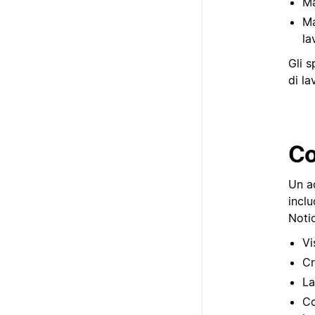
Ma
Ma
la
Gli s
di la
Co
Un a
inclu
Noti
Vi
Cr
La
Co