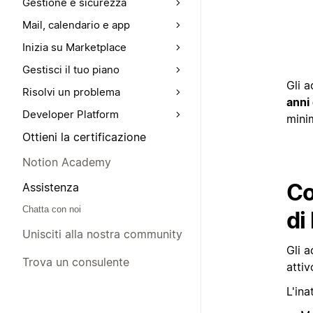
Gestione e sicurezza
Mail, calendario e app
Inizia su Marketplace
Gestisci il tuo piano
Gli 
Risolvi un problema
anni 
Developer Platform
minim
Ottieni la certificazione
Notion Academy
Co
Assistenza
Chatta con noi
di
Unisciti alla nostra community
Gli 
Trova un consulente
attiv
L'ina