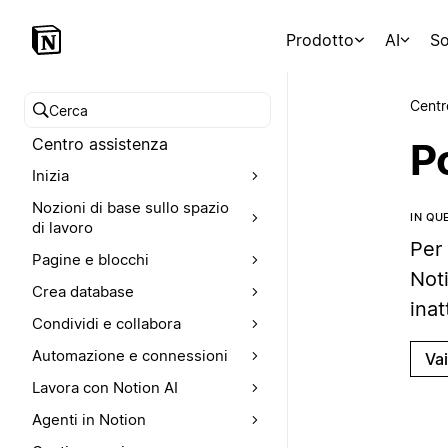
Prodotto
AI
So
Centr
Cerca nel Centro assistenza
Centro assistenza
Po
Inizia
Nozioni di base sullo spazio
IN QU
di lavoro
Per
Pagine e blocchi
Noti
Crea database
inat
Condividi e collabora
Automazione e connessioni
Va
Lavora con Notion AI
Agenti in Notion