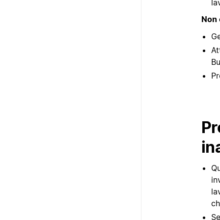
la
Non 
Ge
At
Bu
Pr
Pr
in
Qu
in
la
ch
Se