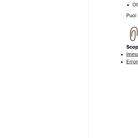
O
Puoi
Scopr
Immag
Error