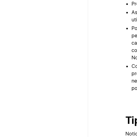
Pr
As
ut
Po
pe
ca
co
No
Co
pr
ne
po
Ti
Notio