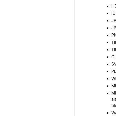
H
I
J
J
P
TI
TI
GI
S
P
W
M
MP
al
fi
W