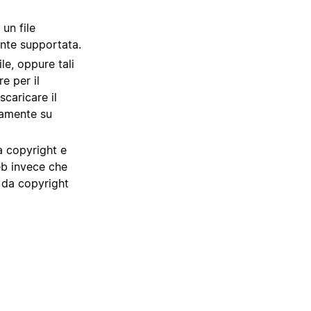
 un file
onte supportata.
le, oppure tali
e per il
caricare il
vamente su
a copyright e
eb invece che
 da copyright