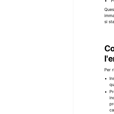
"P
Ques
imma
si s
Co
l'
Per r
In
qu
Pr
in
pr
ca