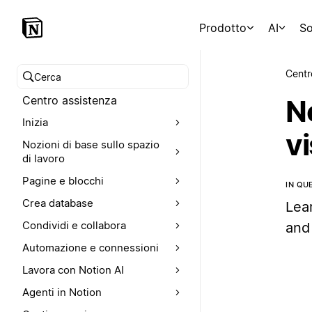
Prodotto
AI
So
Centr
Cerca nel Centro assistenza
Centro assistenza
No
Inizia
vi
Nozioni di base sullo spazio
di lavoro
Pagine e blocchi
IN QU
Crea database
Lear
Condividi e collabora
and
Automazione e connessioni
Lavora con Notion AI
Agenti in Notion