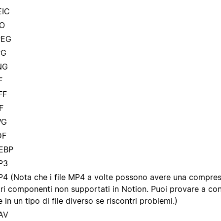
EIC
CO
PEG
PG
NG
F
FF
F
VG
DF
EBP
P3
4 (Nota che i file MP4 a volte possono avere una compres
tri componenti non supportati in Notion. Puoi provare a con
le in un tipo di file diverso se riscontri problemi.)
AV