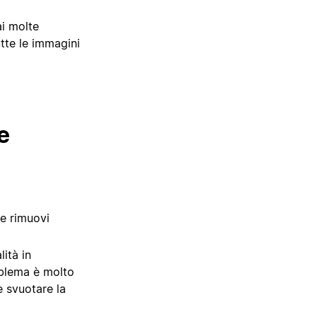
ai molte
tte le immagini
e
re rimuovi
ità in
roblema è molto
e svuotare la