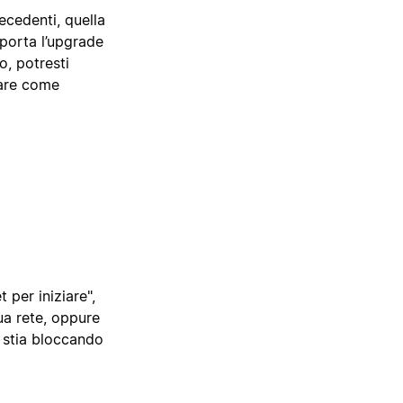
ecedenti, quella
pporta l’upgrade
o, potresti
nare come
t per iniziare",
ua rete, oppure
, stia bloccando