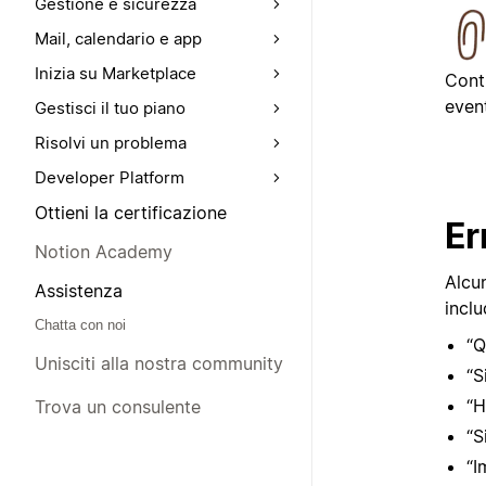
Gestione e sicurezza
Mail, calendario e app
Inizia su Marketplace
Cont
event
Gestisci il tuo piano
Risolvi un problema
Developer Platform
Ottieni la certificazione
Er
Notion Academy
Alcu
Assistenza
incl
Chatta con noi
“Q
Unisciti alla nostra community
“S
“H
Trova un consulente
“S
“I