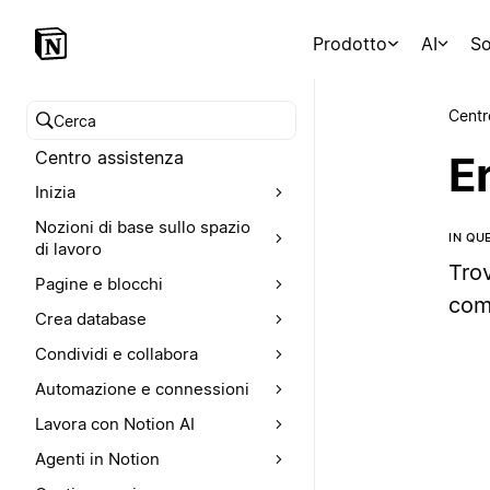
Prodotto
AI
So
Centr
Cerca nel Centro assistenza
Centro assistenza
Er
Inizia
Nozioni di base sullo spazio
IN QU
di lavoro
Trov
Pagine e blocchi
come
Crea database
Condividi e collabora
Automazione e connessioni
Lavora con Notion AI
Agenti in Notion