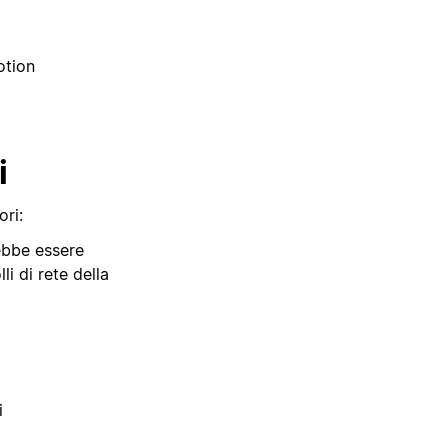
otion
i
ori:
rebbe essere
i di rete della
i