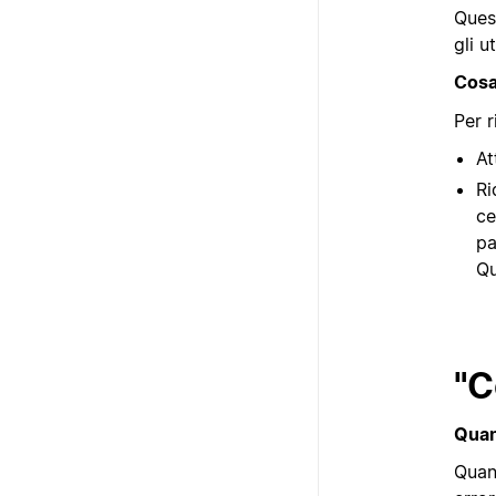
Quest
gli u
Cosa
Per r
At
Ri
ce
pa
Qu
"C
Quan
Quand