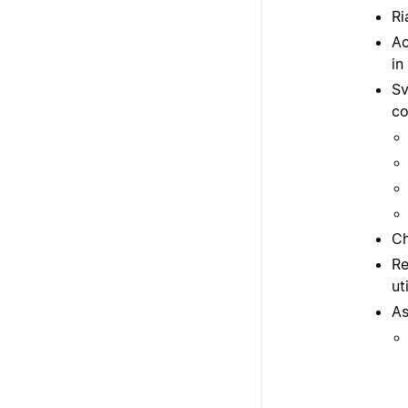
Ri
Ac
in
Sv
co
Ch
Re
ut
As