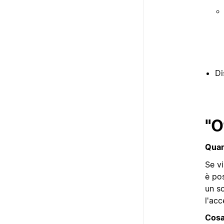
Di
"O
Quan
Se vi
è pos
un so
l'acc
Cosa