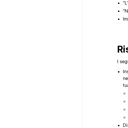
"L
“N
Im
Ri
I seg
In
ne
tu
Di