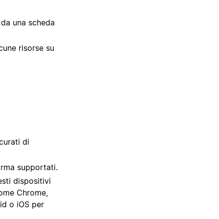
e da una scheda
cune risorse su
curati di
orma supportati.
ti dispositivi
 come Chrome,
id o iOS per