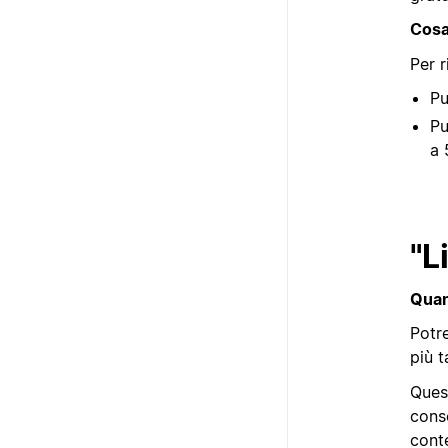
Cosa
Per r
Pu
P
a 
"L
Quan
Potre
più t
Quest
conse
conte