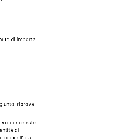
imite di importa
ggiunto, riprova
ero di richieste
antità di
occhi all'ora.