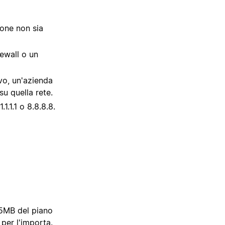
ione non sia
rewall o un
vo, un'azienda
su quella rete.
1.1.1 o 8.8.8.8.
i 5MB del piano
 per l'importa.