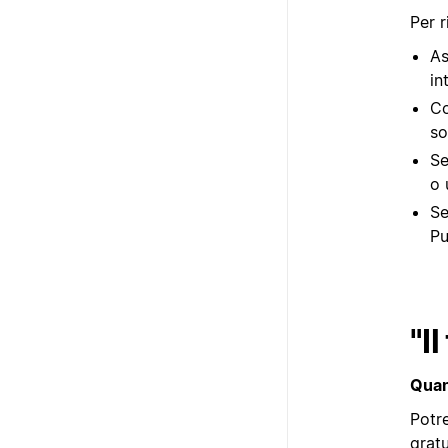
Per r
As
in
Co
so
Se
o 
Se
Pu
"Il
Quan
Potre
gratu