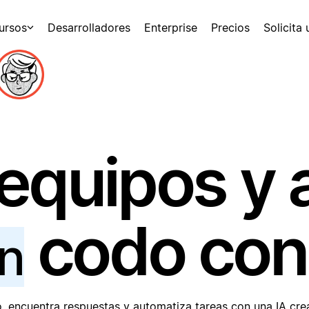
ursos
Desarrolladores
Enterprise
Precios
Solicita
equipos y 
codo con
n
, encuentra respuestas y automatiza tareas con una IA cre