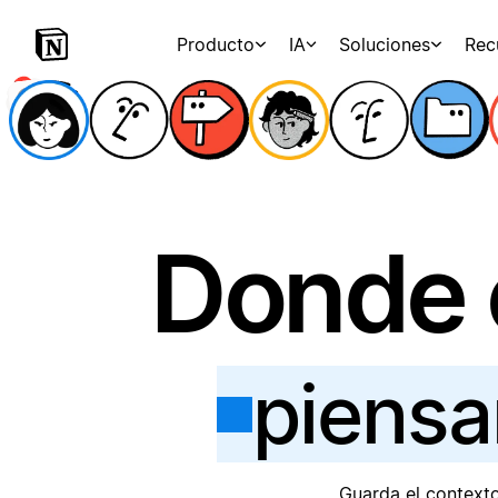
Producto
IA
Soluciones
Rec
Donde 
piensa
Guarda el contexto