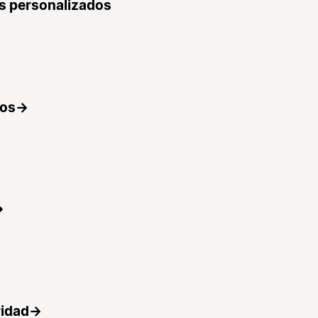
s personalizados
tos
→
→
ridad
→