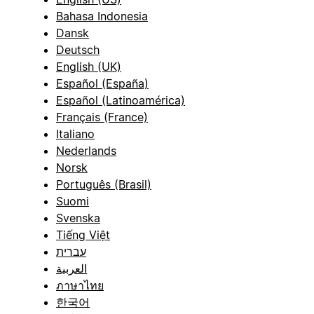
Bahasa Indonesia
Dansk
Deutsch
English (UK)
Español (España)
Español (Latinoamérica)
Français (France)
Italiano
Nederlands
Norsk
Português (Brasil)
Suomi
Svenska
Tiếng Việt
עברית
العربية
ภาษาไทย
한국어