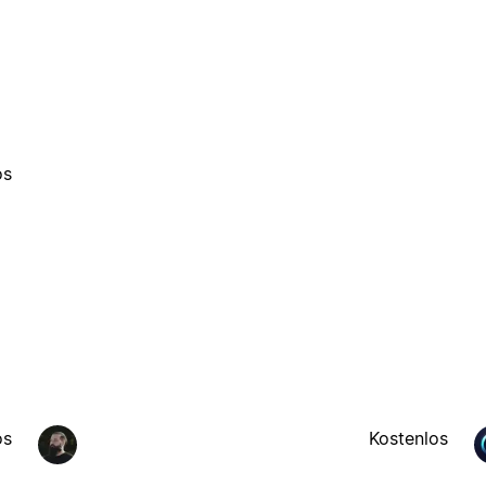
os
os
Kostenlos