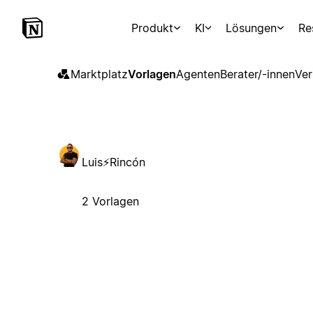
Produkt
KI
Lösungen
Re
Marktplatz
Vorlagen
Agenten
Berater/-innen
Ver
Luis⚡Rincón
2 Vorlagen