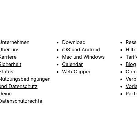
Unternehmen
Download
Ress
Über uns
iOS und Android
Hilf
Karriere
Mac und Windows
Tarif
Sicherheit
Calendar
Blog
Status
Web Clipper
Com
Nutzungsbedingungen
Verb
und Datenschutz
Vorl
Deine
Part
Datenschutzrechte