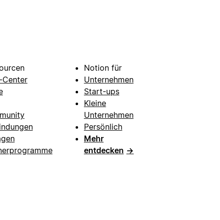
ourcen
Notion für
e-Center
Unternehmen
e
Start-ups
Kleine
munity
Unternehmen
indungen
Persönlich
agen
Mehr
nerprogramme
entdecken
→