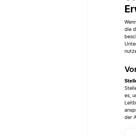
Er
Wenn
die 
besc
Unte
nutz
Vo
Stel
Stel
es, 
Leit
ansp
der 