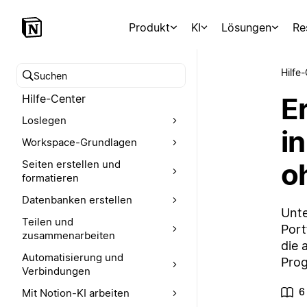
Produkt
KI
Lösungen
Re
Hilfe
Hilfe-Center durchsuchen
E
Hilfe-Center
Loslegen
i
Workspace-Grundlagen
o
Seiten erstellen und
formatieren
Datenbanken erstellen
Unte
Teilen und
Port
zusammenarbeiten
die 
Automatisierung und
Pro
Verbindungen
6
Mit Notion-KI arbeiten