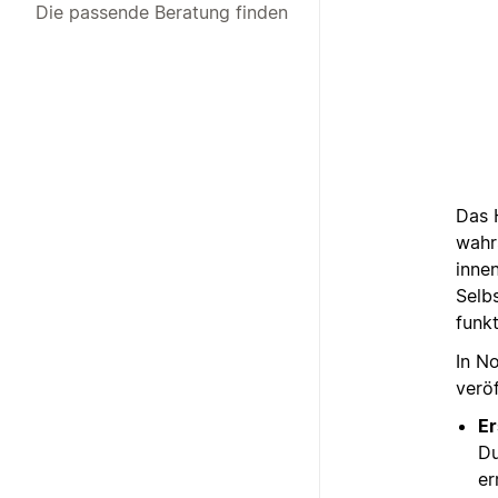
Die passende Beratung finden
Das 
wahr
inne
Selb
funk
In N
veröf
Er
Du
er