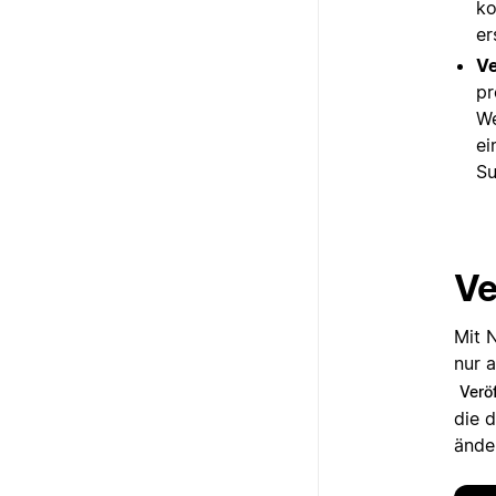
ko
er
Ve
pr
We
ei
Su
Ve
Mit 
nur a
Veröf
die 
änder