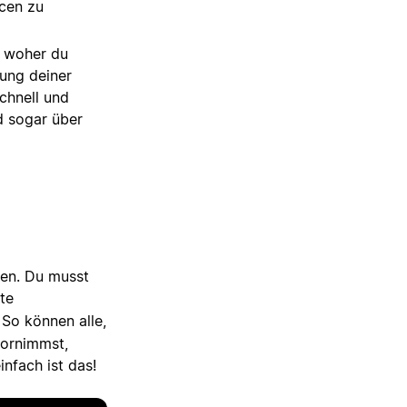
cen zu
, woher du
rung deiner
chnell und
nd sogar über
len. Du musst
te
 So können alle,
vornimmst,
infach ist das!