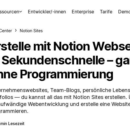
ssourcen
Entwickler/-innen
Enterprise
Tarife
Demo
-Center
Notion Sites
rstelle mit Notion Webse
n Sekundenschnelle – g
hne Programmierung
rnehmenswebsites, Team-Blogs, persönliche Lebens
folios — du kannst all das mit Notion Sites erstellen.
aufwändige Webentwicklung und erstelle eine Websit
grammieren.
 min Lesezeit