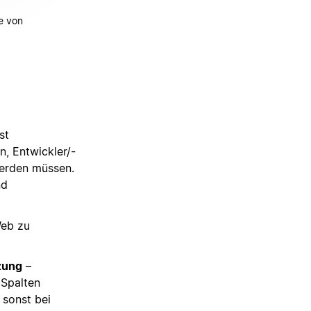
fe von
st
n, Entwickler/-
werden müssen.
nd
Web zu
zung
–
 Spalten
 sonst bei