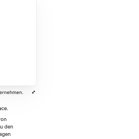
nternehmen.
ace.
von
du den
ragen