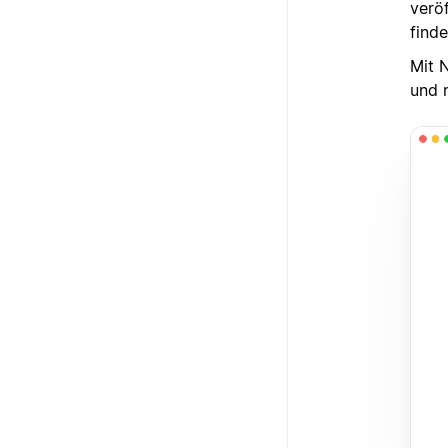
veröf
find
Mit N
und 