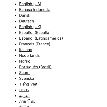
English (US)
Bahasa Indonesia
Dansk
Deutsch
English (UK)
Español (España)
Español (Latinoamérica)
Français (France)
Italiano
Nederlands
Norsk
Português (Brasil)
Suomi
Svenska
Tiếng Việt
עברית
العربية
ภาษาไทย
한국어