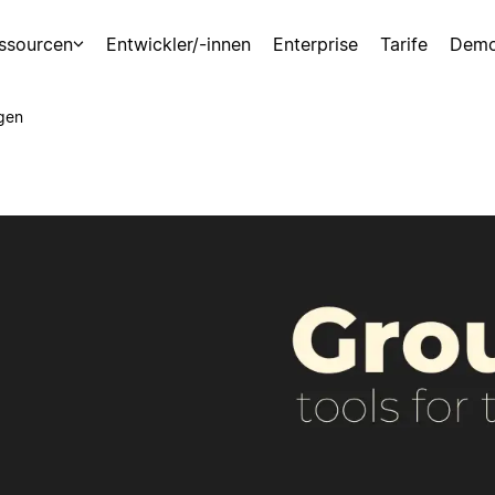
ssourcen
Entwickler/-innen
Enterprise
Tarife
Demo
gen