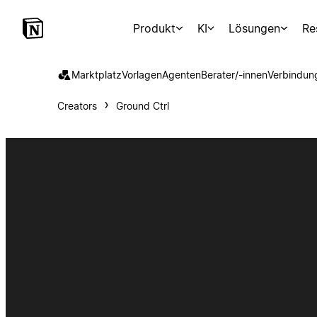
Produkt
KI
Lösungen
Re
Marktplatz
Vorlagen
Agenten
Berater/-innen
Verbindun
Creators
Ground Ctrl