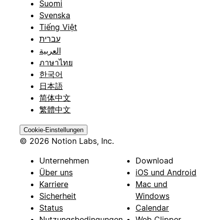
Suomi
Svenska
Tiếng Việt
עברית
العربية
ภาษาไทย
한국어
日本語
简体中文
繁體中文
Cookie-Einstellungen
© 2026 Notion Labs, Inc.
Unternehmen
Download
Über uns
iOS und Android
Karriere
Mac und
Sicherheit
Windows
Status
Calendar
Nutzungsbedingungen
Web Clipper