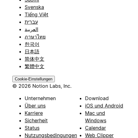
Svenska
Tiếng Việt
עברית
العربية
ภาษาไทย
한국어
日本語
简体中文
繁體中文
Cookie-Einstellungen
© 2026 Notion Labs, Inc.
Unternehmen
Download
Über uns
iOS und Android
Karriere
Mac und
Sicherheit
Windows
Status
Calendar
Nutzungsbedingungen
Web Clipper