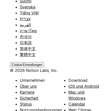
Suomi
Svenska
Tiếng Việt
עברית
العربية
ภาษาไทย
한국어
日本語
简体中文
繁體中文
Cookie-Einstellungen
© 2026 Notion Labs, Inc.
Unternehmen
Download
Über uns
iOS und Android
Karriere
Mac und
Sicherheit
Windows
Status
Calendar
Nutzungsbedingungen
Web Clipper