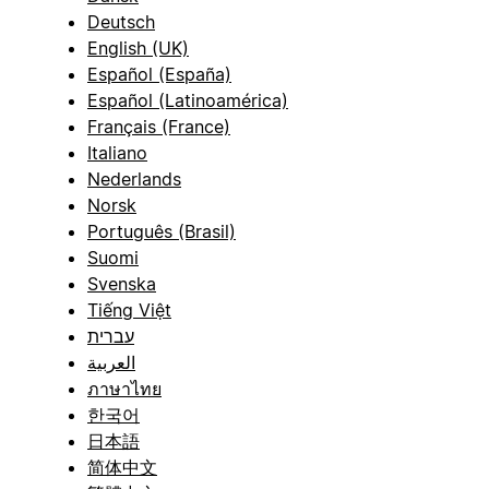
Deutsch
English (UK)
Español (España)
Español (Latinoamérica)
Français (France)
Italiano
Nederlands
Norsk
Português (Brasil)
Suomi
Svenska
Tiếng Việt
עברית
العربية
ภาษาไทย
한국어
日本語
简体中文