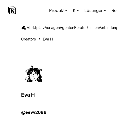
Produkt
KI
Lösungen
Re
Marktplatz
Vorlagen
Agenten
Berater/-innen
Verbindun
Creators
Eva H
Eva H
@eevv2096