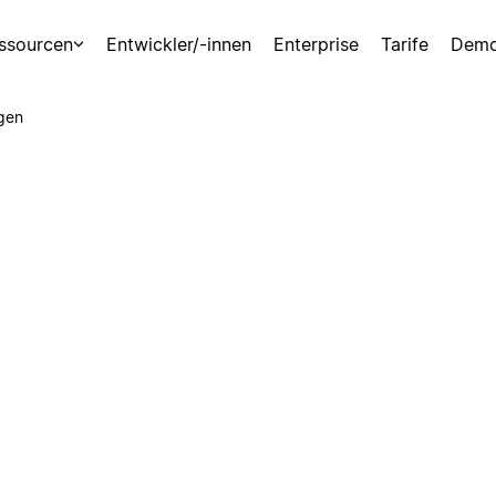
ssourcen
Entwickler/-innen
Enterprise
Tarife
Demo
gen