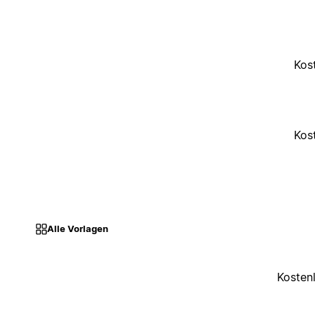
Kos
Kos
Alle Vorlagen
Kosten