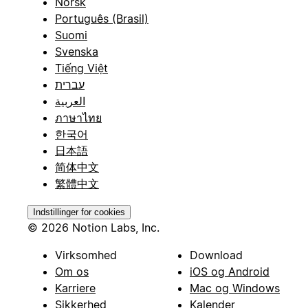
Norsk
Português (Brasil)
Suomi
Svenska
Tiếng Việt
עברית
العربية
ภาษาไทย
한국어
日本語
简体中文
繁體中文
Indstillinger for cookies
© 2026 Notion Labs, Inc.
Virksomhed
Download
Om os
iOS og Android
Karriere
Mac og Windows
Sikkerhed
Kalender