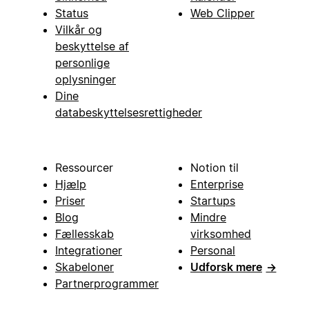
Status
Web Clipper
Vilkår og
beskyttelse af
personlige
oplysninger
Dine
databeskyttelsesrettigheder
Ressourcer
Notion til
Hjælp
Enterprise
Priser
Startups
Blog
Mindre
Fællesskab
virksomhed
Integrationer
Personal
Skabeloner
Udforsk mere
→
Partnerprogrammer