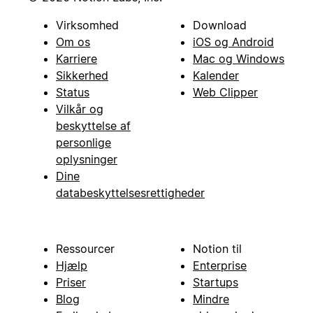
Virksomhed
Download
Om os
iOS og Android
Karriere
Mac og Windows
Sikkerhed
Kalender
Status
Web Clipper
Vilkår og
beskyttelse af
personlige
oplysninger
Dine
databeskyttelsesrettigheder
Ressourcer
Notion til
Hjælp
Enterprise
Priser
Startups
Blog
Mindre