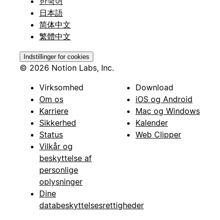
한국어
日本語
简体中文
繁體中文
Indstillinger for cookies
© 2026 Notion Labs, Inc.
Virksomhed
Download
Om os
iOS og Android
Karriere
Mac og Windows
Sikkerhed
Kalender
Status
Web Clipper
Vilkår og
beskyttelse af
personlige
oplysninger
Dine
databeskyttelsesrettigheder