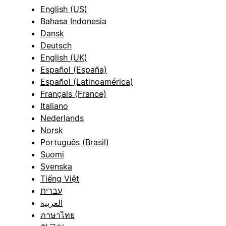
English (US)
Bahasa Indonesia
Dansk
Deutsch
English (UK)
Español (España)
Español (Latinoamérica)
Français (France)
Italiano
Nederlands
Norsk
Português (Brasil)
Suomi
Svenska
Tiếng Việt
עברית
العربية
ภาษาไทย