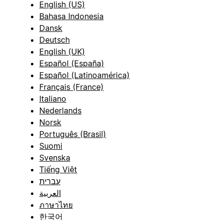
English (US)
Bahasa Indonesia
Dansk
Deutsch
English (UK)
Español (España)
Español (Latinoamérica)
Français (France)
Italiano
Nederlands
Norsk
Português (Brasil)
Suomi
Svenska
Tiếng Việt
עברית
العربية
ภาษาไทย
한국어