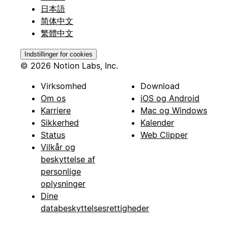
日本語
简体中文
繁體中文
Indstillinger for cookies
© 2026 Notion Labs, Inc.
Virksomhed
Download
Om os
iOS og Android
Karriere
Mac og Windows
Sikkerhed
Kalender
Status
Web Clipper
Vilkår og
beskyttelse af
personlige
oplysninger
Dine
databeskyttelsesrettigheder