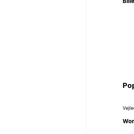
Bill
Pop
Vejl
Wor