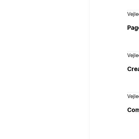
Vejl
Pag
Vejl
Crea
Vejl
Com