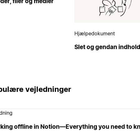
eder, filer og medier
Hjælpedokument
Slet og gendan indhol
ulære vejledninger
edning
king offline in Notion—Everything you need to 