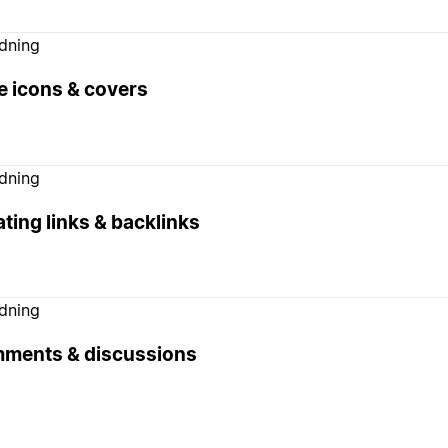
edning
e icons & covers
edning
ting links & backlinks
edning
ments & discussions