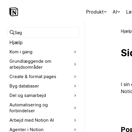
Produkt
AI
Lø
Hjælp
Søg i hjælpecenteret
Hjælp
Si
Kom i gang
Grundlæggende om
arbejdsområder
Create & format pages
I si
Byg databaser
Notio
Del og samarbejd
Automatisering og
forbindelser
Arbejd med Notion AI
Po
Agenter i Notion