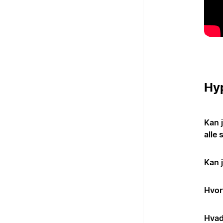
Hyp
Kan j
alle 
Kan j
Hvor
Hvad 