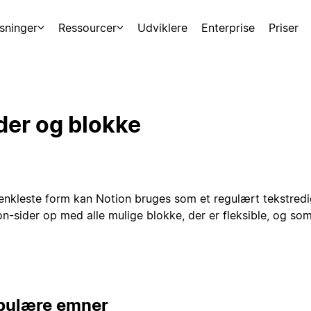
sninger
Ressourcer
Udviklere
Enterprise
Priser
der og blokke
n enkleste form kan Notion bruges som et regulært tekstred
n-sider op med alle mulige blokke, der er fleksible, og som
pulære emner