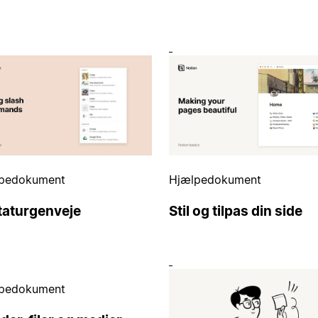
pedokument
Hjælpedokument
taturgenveje
Stil og tilpas din side
pedokument