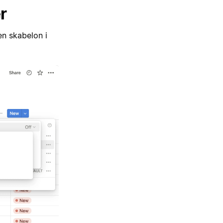
r
n skabelon i