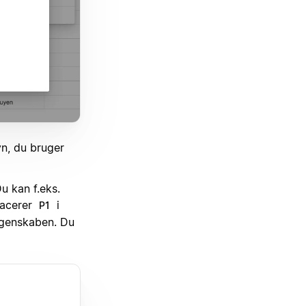
n, du bruger
u kan f.eks.
lacerer
i
P1
egenskaben. Du