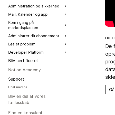
Administration og sikkerhed
Mail, Kalender og app
Kom i gang på
markedspladsen
Administrer dit abonnement
I DE
Løs et problem
De 
Developer Platform
opr
Bliv certificeret
prog
dat
Notion Academy
side
Support
Chat med os
Gå 
Bliv en del af vores
fællesskab
Find en konsulent