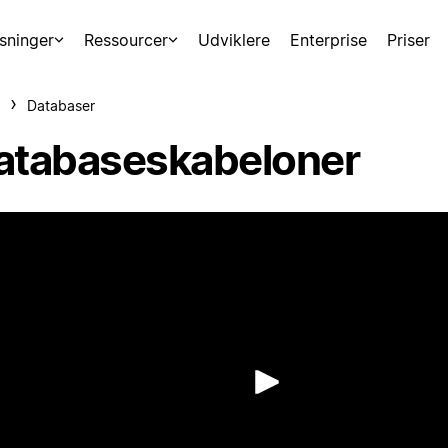
sninger
Ressourcer
Udviklere
Enterprise
Priser
Databaser
atabaseskabeloner
Afspil