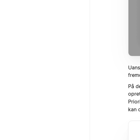
Uans
frem
På d
opre
Prio
kan o