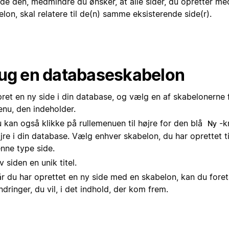
lde den, medmindre du ønsker, at alle sider, du opretter m
lon, skal relatere til de(n) samme eksisterende side(r).
ug en databaseskabelon
ret en ny side i din database, og vælg en af skabelonerne 
nu, den indeholder.
 kan også klikke på rullemenuen til højre for den blå
-k
Ny
jre i din database. Vælg enhver skabelon, du har oprettet ti
nne type side.
v siden en unik titel.
r du har oprettet en ny side med en skabelon, kan du foret
dringer, du vil, i det indhold, der kom frem.