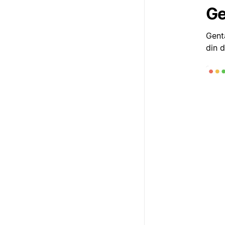
Ge
Gent
din d