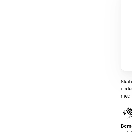
Skabe
under
med 
Bem