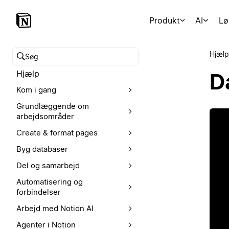
Produkt
AI
Lø
Hjælp
Søg i hjælpecenteret
Hjælp
D
Kom i gang
Grundlæggende om
arbejdsområder
Create & format pages
Byg databaser
Del og samarbejd
Automatisering og
forbindelser
Arbejd med Notion AI
Agenter i Notion