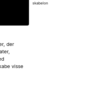
skabelon
r, der
ater,
ed
kabe visse