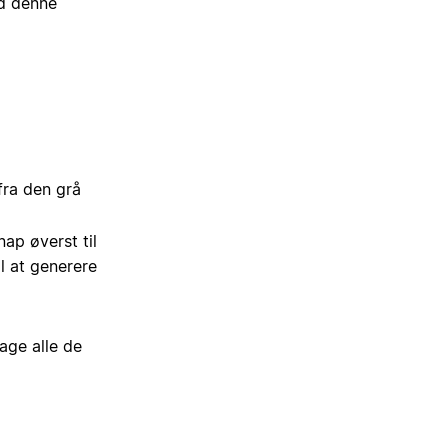
ed denne
fra den grå
nap øverst til
l at generere
age alle de