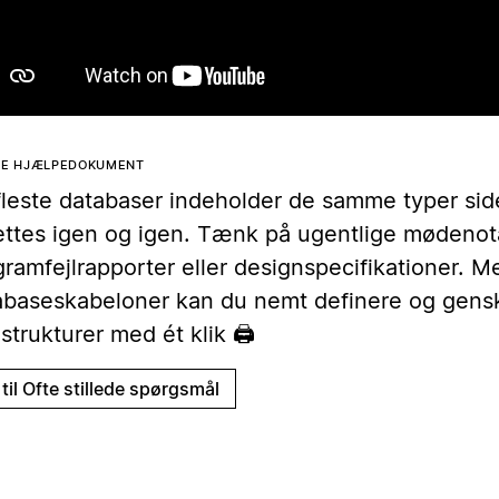
TTE HJÆLPEDOKUMENT
fleste databaser indeholder de samme typer side
ettes igen og igen. Tænk på ugentlige mødenot
ramfejlrapporter eller designspecifikationer. M
abaseskabeloner kan du nemt definere og gens
strukturer med ét klik 🖨
til Ofte stillede spørgsmål