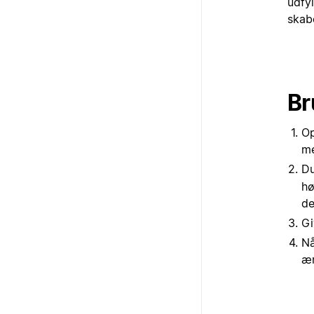
udfy
skabe
Br
Op
me
Du
hø
de
Gi
Nå
æn