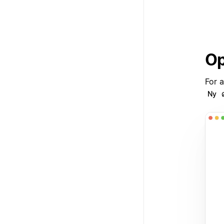
Op
For 
ø
Ny