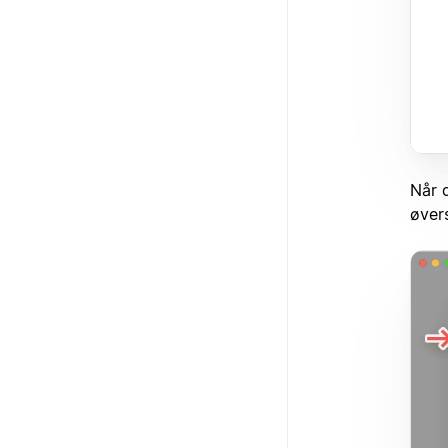
Når d
øvers