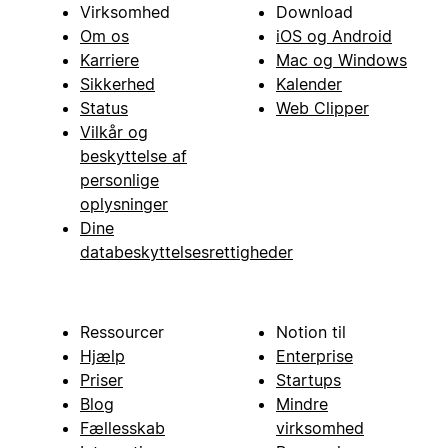
Virksomhed
Download
Om os
iOS og Android
Karriere
Mac og Windows
Sikkerhed
Kalender
Status
Web Clipper
Vilkår og
beskyttelse af
personlige
oplysninger
Dine
databeskyttelsesrettigheder
Ressourcer
Notion til
Hjælp
Enterprise
Priser
Startups
Blog
Mindre
Fællesskab
virksomhed