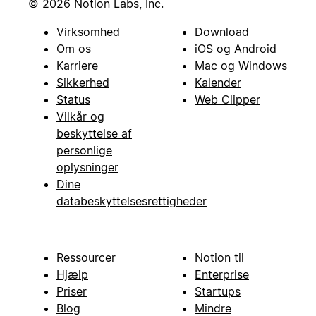
© 2026 Notion Labs, Inc.
Virksomhed
Download
Om os
iOS og Android
Karriere
Mac og Windows
Sikkerhed
Kalender
Status
Web Clipper
Vilkår og
beskyttelse af
personlige
oplysninger
Dine
databeskyttelsesrettigheder
Ressourcer
Notion til
Hjælp
Enterprise
Priser
Startups
Blog
Mindre