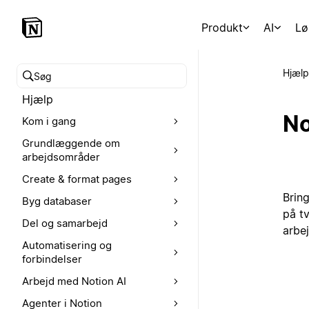
Produkt
AI
Lø
Hjælp
Søg i hjælpecenteret
Hjælp
No
Kom i gang
Grundlæggende om
arbejdsområder
Create & format pages
Brin
Byg databaser
på t
Del og samarbejd
arbe
Automatisering og
forbindelser
Arbejd med Notion AI
Agenter i Notion