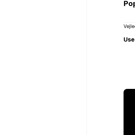
Pop
Vejl
Use