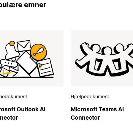
pulære emner
pedokument
Hjælpedokument
rosoft Outlook AI
Microsoft Teams AI
nector
Connector