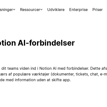
sninger
Ressourcer
Udviklere
Enterprise
Priser
tion AI-forbindelser
g dit teams viden ind i Notion AI med forbindelser. Dette a
værs af populære værktøjer (dokumenter, tickets, chat, e-ma
jde med information uden at skifte app.