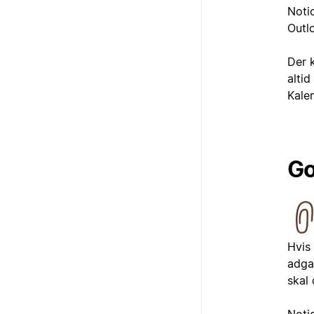
Noti
Outl
Der 
altid
Kale
Go
Hvis
adga
skal