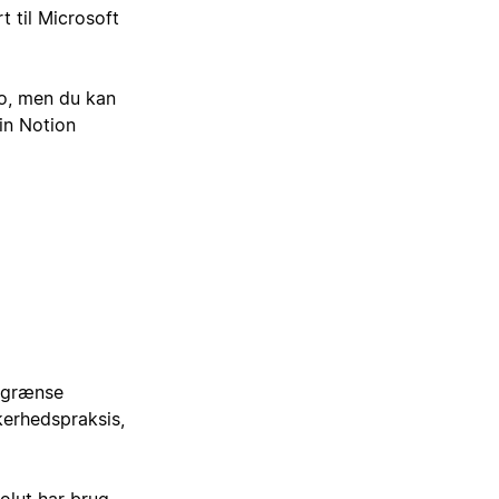
 til Microsoft
to, men du kan
n Notion
begrænse
kerhedspraksis,