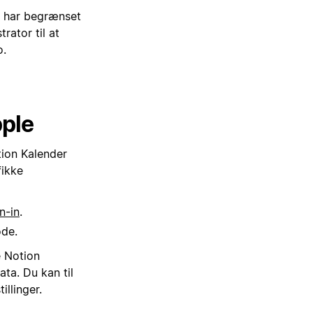
r har begrænset
rator til at
o.
pple
tion Kalender
fikke
n-in
.
ode.
e Notion
ta. Du kan til
llinger.