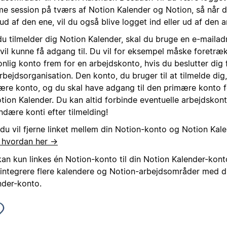
e session på tværs af Notion Kalender og Notion, så når d
 ud af den ene, vil du også blive logget ind eller ud af den 
du tilmelder dig Notion Kalender, skal du bruge en e-maila
 vil kunne få adgang til. Du vil for eksempel måske foretræ
nlig konto frem for en arbejdskonto, hvis du beslutter dig 
rbejdsorganisation. Den konto, du bruger til at tilmelde dig,
ære konto, og du skal have adgang til den primære konto f
otion Kalender. Du kan altid forbinde eventuelle arbejdskonti
ndære konti efter tilmelding!
 du vil fjerne linket mellem din Notion-konto og Notion Kal
 hvordan her →
kan kun linkes én Notion-konto til din Notion Kalender-kon
d integrere flere kalendere og Notion-arbejdsområder med d
nder-konto.