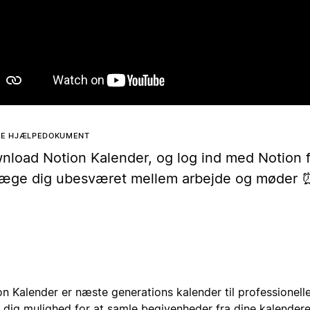
Afspil
TTE HJÆLPEDOKUMENT
nload Notion Kalender, og log ind med Notion f
æge dig ubesværet mellem arbejde og møder 
on Kalender er næste generations kalender til professionel
r dig mulighed for at samle begivenheder fra dine kalender