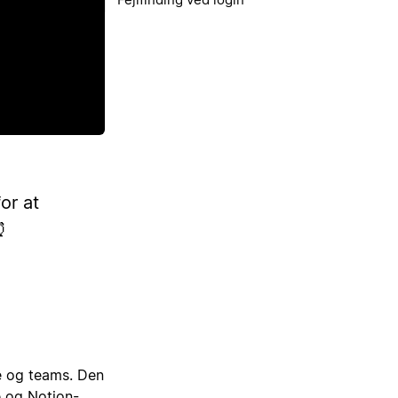
or at
⏰
le og teams. Den
e og Notion-