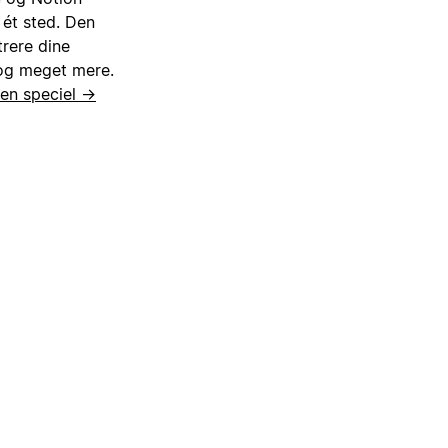
, ét sted. Den
rere dine
 og meget mere.
den speciel →