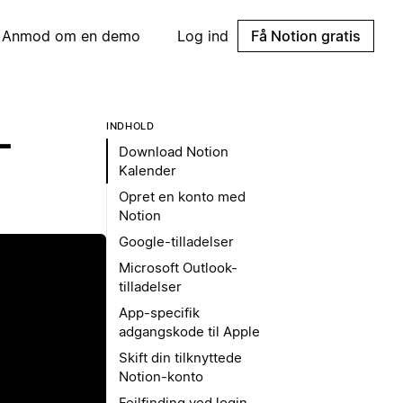
Anmod om en demo
Log ind
Få Notion gratis
INDHOLD
-
Download Notion
Kalender
Opret en konto med
Notion
Google-tilladelser
Microsoft Outlook-
tilladelser
App-specifik
adgangskode til Apple
Skift din tilknyttede
Notion-konto
Fejlfinding ved login