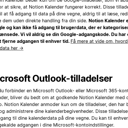
on Kalender beder kun om de Google-tilladelser, som vi abs
or at sikre, at Notion Kalender fungerer korrekt. Disse tilla
il at få adgang til data på dine vegne, aldrig til at læse, red
e dem uden direkte handling fra din side.
Notion Kalender er
le og kan ikke få adgang til brugerdata, der er kategoris
ænsede. Vi vil aldrig se din Google-adgangskode. Du har
t fjerne adgangen til enhver tid.
Få mere at vide om, hvord
 data her →
crosoft Outlook-tilladelser
du forbinder en Microsoft Outlook- eller Microsoft 365-kont
nder, bliver du bedt om at godkende Notion Kalender med d
o. Notion Kalender anmoder kun om de tilladelser, den har b
og administrere dine kalenderbegivenheder. Disse tilladelser
gang til dine kalenderdata på dine vegne. Du kan til enhver
gekalde adgangen i dine Microsoft-kontoindstillinger.