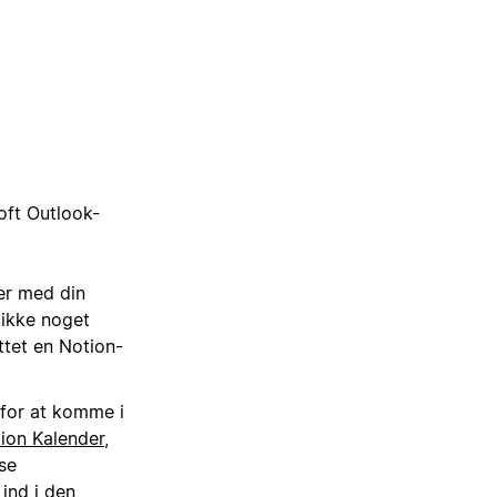
oft Outlook-
er med din
 ikke noget
ttet en Notion-
for at komme i
ion Kalender
,
se
ind i den