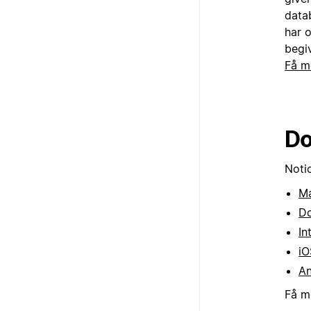
datab
har 
begi
Få m
Do
Noti
M
Do
In
iO
An
Få m