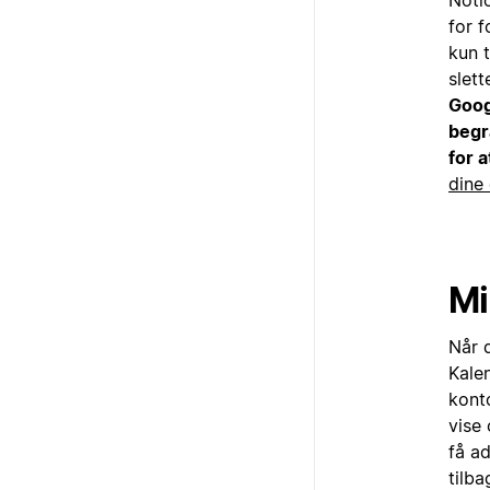
Noti
for f
kun t
slett
Goog
begr
for a
dine
Mi
Når 
Kale
kont
vise 
få ad
tilba