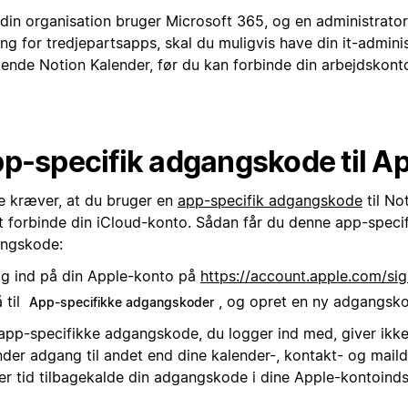
 din organisation bruger Microsoft 365, og en administrato
g for tredjepartsapps, skal du muligvis have din it-administ
ende Notion Kalender, før du kan forbinde din arbejdskont
p-specifik adgangskode til A
e kræver, at du bruger en
app-specifik adgangskode
til No
at forbinde din iCloud-konto. Sådan får du denne app-speci
ngskode:
g ind på din Apple-konto på
https://account.apple.com/sig
 til
, og opret en ny adgangsk
App-specifikke adgangskoder
app-specifikke adgangskode, du logger ind med, giver ikk
der adgang til andet end dine kalender-, kontakt- og mailda
r tid tilbagekalde din adgangskode i dine Apple-kontoindsti