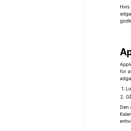
Hvis
adgan
godk
Ap
Appl
for 
adga
Lo
Gå
Den 
Kalen
enhve