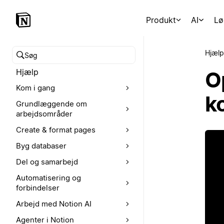
Produkt
AI
Lø
Hjælp
Søg i hjælpecenteret
Hjælp
O
Kom i gang
k
Grundlæggende om
arbejdsområder
Create & format pages
Byg databaser
Del og samarbejd
Automatisering og
forbindelser
Arbejd med Notion AI
Agenter i Notion