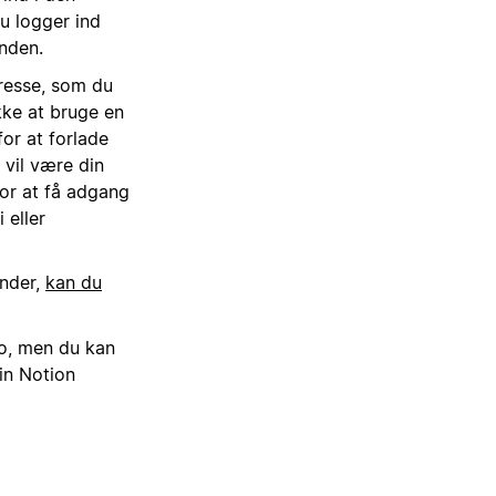
u logger ind
anden.
dresse, som du
kke at bruge en
for at forlade
 vil være din
or at få adgang
 eller
ender,
kan du
to, men du kan
in Notion