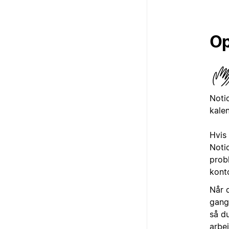
Op
Noti
kale
Hvis
Noti
prob
kont
Når 
gang
så d
arbe