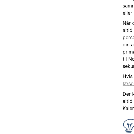
samm
eller
Når 
altid
perso
din a
prim
til N
seku
Hvis
læse
Der 
alti
Kale