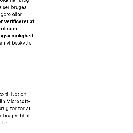
olut har brug
delser bruges
igere eller
 verificeret af
eret som
 også mulighed
an vi beskytter
o til Notion
in Microsoft-
rug for for at
 bruges til at
 tid