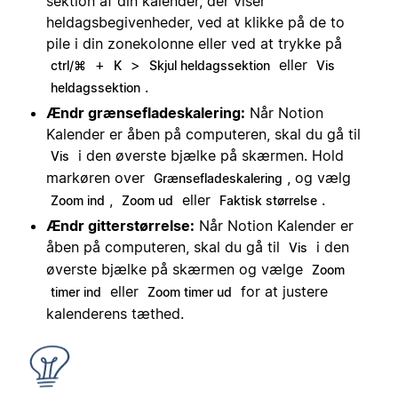
sektion af din kalender, der viser
heldagsbegivenheder, ved at klikke på de to
pile i din zonekolonne eller ved at trykke på
+
>
eller
ctrl/⌘
K
Skjul heldagssektion
Vis
.
heldagssektion
Ændr grænsefladeskalering:
Når Notion
Kalender er åben på computeren, skal du gå til
i den øverste bjælke på skærmen. Hold
Vis
markøren over
, og vælg
Grænsefladeskalering
,
eller
.
Zoom ind
Zoom ud
Faktisk størrelse
Ændr gitterstørrelse:
Når Notion Kalender er
åben på computeren, skal du gå til
i den
Vis
øverste bjælke på skærmen og vælge
Zoom
eller
for at justere
timer ind
Zoom timer ud
kalenderens tæthed.