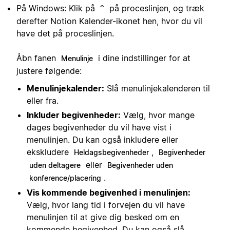
På Windows: Klik på
på proceslinjen, og træk
^
derefter Notion Kalender-ikonet hen, hvor du vil
have det på proceslinjen.
Åbn fanen
i dine indstillinger for at
Menulinje
justere følgende:
Menulinjekalender:
Slå menulinjekalenderen til
eller fra.
Inkluder begivenheder:
Vælg, hvor mange
dages begivenheder du vil have vist i
menulinjen. Du kan også inkludere eller
ekskludere
,
Heldagsbegivenheder
Begivenheder
eller
uden deltagere
Begivenheder uden
.
konference/placering
Vis kommende begivenhed i menulinjen:
Vælg, hvor lang tid i forvejen du vil have
menulinjen til at give dig besked om en
kommende begivenhed. Du kan også slå