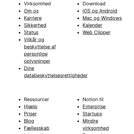
Virksomhed
Download
Om os
iOS og Android
Karriere
Mac og Windows
Sikkerhed
Kalender
Status
Web Clipper
Vilkår og
beskyttelse af
personlige
oplysninger
Dine
databeskyttelsesrettigheder
Ressourcer
Notion til
Hjælp
Enterprise
Priser
Startups
Blog
Mindre
Fællesskab
virksomhed