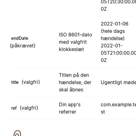
05T20:30:00.0
0Z
2022-01-06
(hele dags
ISO 8601-dato
hændelse)
endDate
med valgfrit
(påkrævet)
2022-01-
klokkeslæt
05T21:00:00.0
0Z
Titlen på den
(valgfri)
hændelse, der
Ugentligt mød
title
skal åbnes
Din app's
com.example.t
(valgfri)
ref
referrer
st