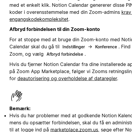
med et enkelt klik. Notion Calendar genererer disse PI
koder i overensstemmelse med din Zoom-admins
krav 
engangskodekompleksitet
.
Afbryd forbindelsen til din Zoom-konto
For at stoppe med at bruge din Zoom-konto med Noti
Calendar skal du gå til
→
. Find
Indstillinger
Konference
Zoom, og vælg
.
Afbryd forbindelse
Hvis du fjerner Notion Calendar fra dine installerede a
på Zoom App Marketplace, følger vi Zooms retningslin
for
deautorisering og overholdelse af dataregler
.
Bemærk:
Hvis du har problemer med at godkende Notion Kalend
mens du opsætter forbindelsen, skal du få en administ
til at logge ind på
marketplace.zoom.us
, søge efter No