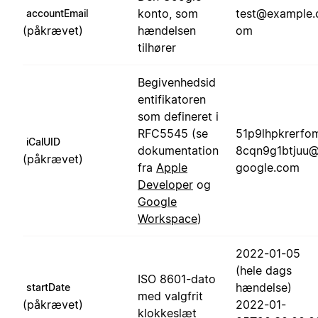
konto, som
test@example.
accountEmail
(påkrævet)
hændelsen
om
tilhører
Begivenhedsid
entifikatoren
som defineret i
RFC5545 (se
51p9lhpkrerfo
iCalUID
dokumentation
8cqn9g1btjuu
(påkrævet)
fra
Apple
google.com
Developer
og
Google
Workspace
)
2022-01-05
(hele dags
ISO 8601-dato
hændelse)
startDate
med valgfrit
(påkrævet)
2022-01-
klokkeslæt