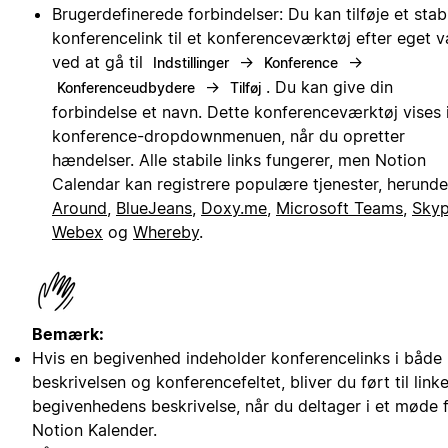
Brugerdefinerede forbindelser: Du kan tilføje et stabi
konferencelink til et konferenceværktøj efter eget v
ved at gå til
→
→
Indstillinger
Konference
→
. Du kan give din
Konferenceudbydere
Tilføj
forbindelse et navn. Dette konferenceværktøj vises 
konference-dropdownmenuen, når du opretter
hændelser. Alle stabile links fungerer, men Notion
Calendar kan registrere populære tjenester, herunde
Around
,
BlueJeans
,
Doxy.me
,
Microsoft Teams
,
Sky
Webex
og
Whereby
.
Bemærk:
Hvis en begivenhed indeholder konferencelinks i både
beskrivelsen og konferencefeltet, bliver du ført til linke
begivenhedens beskrivelse, når du deltager i et møde 
Notion Kalender.