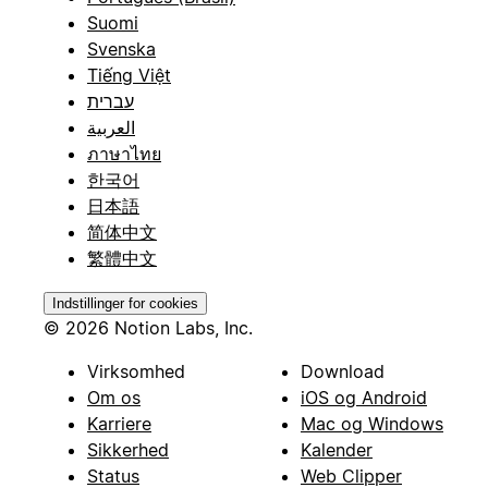
Suomi
Svenska
Tiếng Việt
עברית
العربية
ภาษาไทย
한국어
日本語
简体中文
繁體中文
Indstillinger for cookies
© 2026 Notion Labs, Inc.
Virksomhed
Download
Om os
iOS og Android
Karriere
Mac og Windows
Sikkerhed
Kalender
Status
Web Clipper