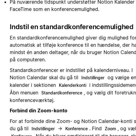
På nuværende tidspunkt understøtter Notion Kalender 
FaceTime som en konferencemulighed.
Indstil en standardkonferencemulighed
En standardkonferencemulighed giver dig mulighed fo
automatisk at tilføje konference til en hændelse, der h
mindst én anden deltager, når du bruger Notion Calen
på computeren.
Standardkonferencer er indstillet på kalenderniveau. I
Notion Calendar skal du gå til
og vælge e
Indstillinger
kalender i sektionen
i indstillingssidemen
Kalenderkonti
Åbn menuen
, og vælg dit foretruk
Standardkonference
konferenceværktøj.
Forbind din Zoom-konto
For at forbinde dine Zoom- og Notion Calendar-konti s
du gå til
→
. Find
, og væ
Indstillinger
Konference
Zoom
. Når du bliver omdirigeret til din browser, sk