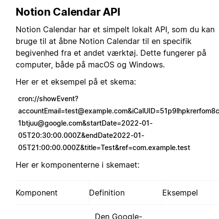
Notion Calendar API
Notion Calendar har et simpelt lokalt API, som du kan
bruge til at åbne Notion Calendar til en specifik
begivenhed fra et andet værktøj. Dette fungerer på
computer, både på macOS og Windows.
Her er et eksempel på et skema:
cron://
showEvent?
accountEmail=test@example.com
&
iCalUID=51p9lhpkrerfom8
1btjuu@google.com
&startDate=2022-01-
05T20:30:00.000Z&endDate2022-01-
05T21:00:00.000Z&title=Test&ref=com.example.test
Her er komponenterne i skemaet:
Komponent
Definition
Eksempel
Den Google-