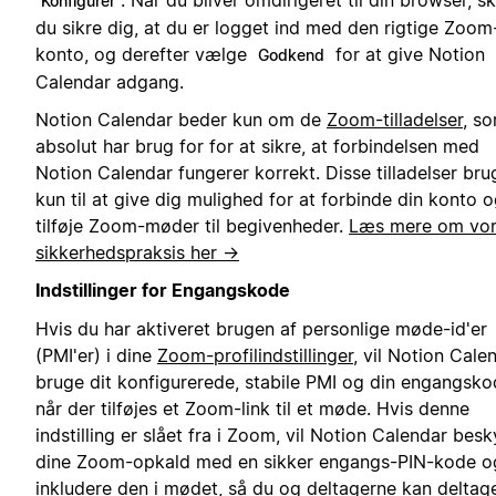
Konfigurer
du sikre dig, at du er logget ind med den rigtige Zoom
konto, og derefter vælge
for at give Notion
Godkend
Calendar adgang.
Notion Calendar beder kun om de
Zoom-tilladelser
, so
absolut har brug for for at sikre, at forbindelsen med
Notion Calendar fungerer korrekt. Disse tilladelser bru
kun til at give dig mulighed for at forbinde din konto 
tilføje Zoom-møder til begivenheder.
Læs mere om vo
sikkerhedspraksis her →
Indstillinger for Engangskode
Hvis du har aktiveret brugen af personlige møde-id'er
(PMI'er) i dine
Zoom-profilindstillinger
, vil Notion Cale
bruge dit konfigurerede, stabile PMI og din engangsko
når der tilføjes et Zoom-link til et møde. Hvis denne
indstilling er slået fra i Zoom, vil Notion Calendar besk
dine Zoom-opkald med en sikker engangs-PIN-kode o
inkludere den i mødet, så du og deltagerne kan deltag