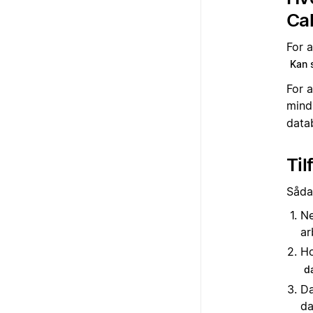
Ca
For 
Kan 
For a
mind
datab
Til
Sådan
Ne
ar
Ho
d
Da
da