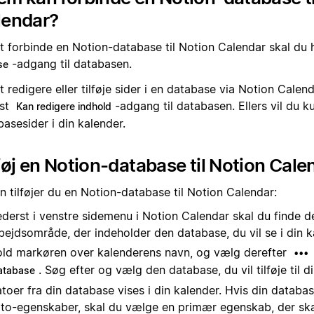
lendar?
at forbinde en Notion-database til Notion Calendar skal du
-adgang til databasen.
se
t redigere eller tilføje sider i en database via Notion Calen
st
-adgang til databasen. Ellers vil du 
Kan redigere indhold
asesider i din kalender.
føj en Notion-database til Notion Cale
 tilføjer du en Notion-database til Notion Calendar:
derst i venstre sidemenu i Notion Calendar skal du finde d
bejdsområde, der indeholder den database, du vil se i din k
ld markøren over kalenderens navn, og vælg derefter
•••
. Søg efter og vælg den database, du vil tilføje til d
atabase
toer fra din database vises i din kalender. Hvis din databas
to-egenskaber, skal du vælge en primær egenskab, der skal