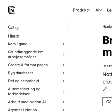
Produkt
AI
Lø
Hjælp
Søg i hjælpecenteret
Hjælp
B
Kom i gang
m
Grundlæggende om
arbejdsområder
Create & format pages
I DE
Byg databaser
Not
Del og samarbejd
prob
🪄
Automatisering og
forbindelser
Gå 
Arbejd med Notion AI
Agenter i Notion