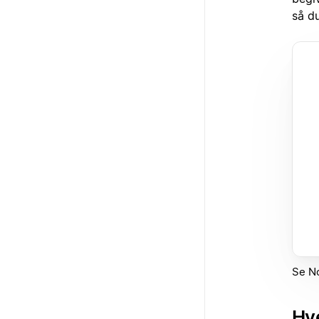
så du
Se No
Hve