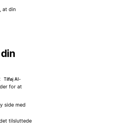
 at din
 din
t
Tilføj AI-
der for at
ny side med
det tilsluttede