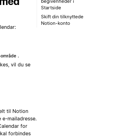
 med
begivenheder i
Startside
Skift din tilknyttede
Notion-konto
lendar:
.
dsområde
kes, vil du se
lt til Notion
e e-mailadresse.
Calendar for
kal forbindes