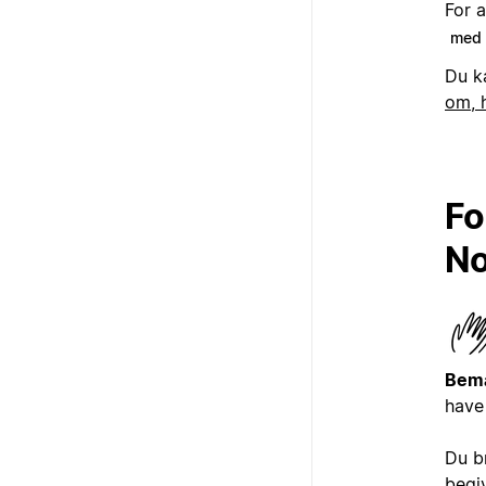
For a
med 
Du ka
om, 
Fo
No
Bem
have
Du br
begi