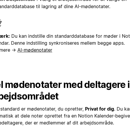
andarddatabase til lagring af dine AI-mødenotater.
ærk:
Du kan indstille din standarddatabase for møder i Not
ndar. Denne indstilling synkroniseres mellem begge apps.
 mere →
AI-mødenotater
l mødenotater med deltagere i
bejdsområdet
standard er mødenotater, du opretter,
Privat for dig
. Du k
matisk at dele noter oprettet fra en Notion Kalender-begi
deltagere, der er medlemmer af dit arbejdsområde.