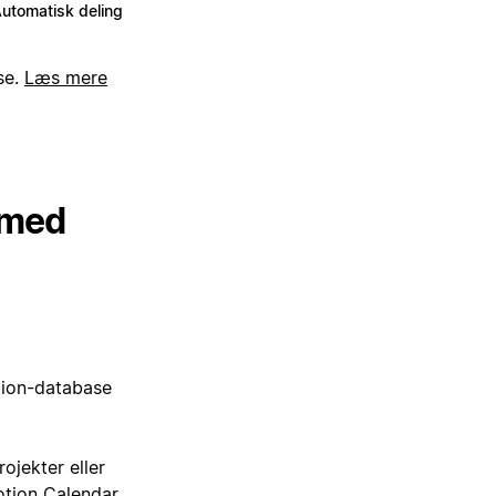
utomatisk deling
se.
Læs mere
 med
tion-database
ojekter eller
otion Calendar,