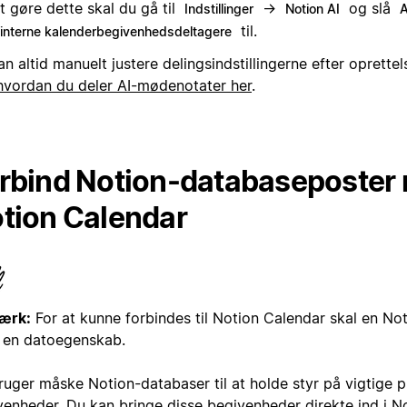
t gøre dette skal du gå til
→
og slå
Indstillinger
Notion AI
A
til.
interne kalenderbegivenhedsdeltagere
n altid manuelt justere delingsindstillingerne efter oprettel
hvordan du deler AI-mødenotater her
.
rbind Notion-databaseposter
tion Calendar
ærk:
For at kunne forbindes til Notion Calendar skal en No
 en datoegenskab.
uger måske Notion-databaser til at holde styr på vigtige pr
venheder. Du kan bringe disse begivenheder direkte ind i N