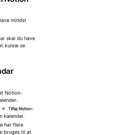
 have mindst
dar skal du have
kun kunne se
ndar
et Notion-
alender.
→
Tilføj Notion-
in kalender.
e har flere
 bruges til at