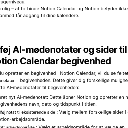
rugerniveau.
rolig – at forbinde Notion Calendar og Notion betyder ikke,
somhed får adgang til dine kalendere.
lføj AI-mødenotater og sider til
tion Calendar begivenhed
u opretter en begivenhed i Notion Calendar, vil du se felte
i begivenheden. Dette giver dig forskellige mulighe
notater
tte AI-mødenotater til begivenheden:
ret nyt AI-mødenotat: Dette åbner Notion og opretter en 
givenhedens navn, dato og tidspunkt i titlen.
: Vælg mellem forskellige sider i 
lføj notat til eksisterende side
tion-arbejdsområde.
: Vælg et arbejdsområde for at vælge en
kift arbejdsområde