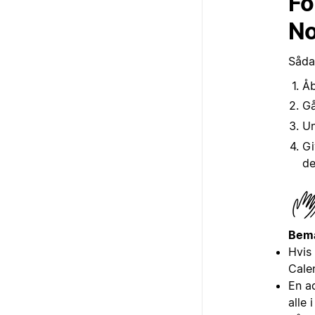
Fo
No
Såda
Åb
Gå
U
Gi
de
Bem
Hvis 
Cale
En a
alle