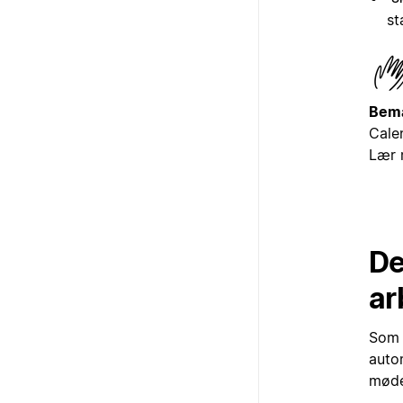
st
Bem
Cale
Lær
De
ar
Som 
auto
møde