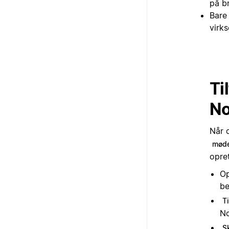
på b
Bare 
virk
Ti
No
Når d
møde
opre
Op
be
Ti
No
S