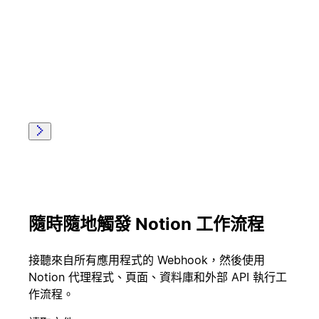
傳送歡迎電子郵
已簽訂合約
件
已呈報問題
更新客戶記錄
已合併提取要求
開始實驗
隨時隨地觸發 Notion 工作流程
客戶已取消
建立事件
接聽來自所有應用程式的 Webhook，然後使用
Notion 代理程式、頁面、資料庫和外部 API 執行工
作流程。
應徵者已簽署合
給團隊讚許
約