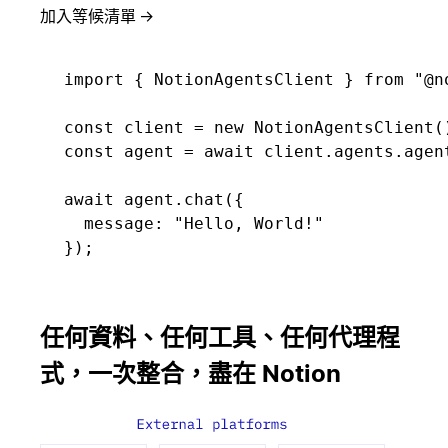
加入等候清單
→
import { NotionAgentsClient } from "@no
const client = new NotionAgentsClient()
const agent = await client.agents.agent
await agent.chat({ 

  message: "Hello, World!" 

});
任何資料、任何工具、任何代理程
式，一次整合，盡在 Notion