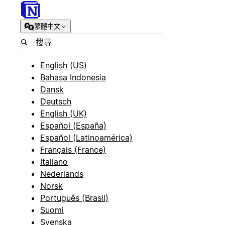
繁體中文
English (US)
Bahasa Indonesia
Dansk
Deutsch
English (UK)
Español (España)
Español (Latinoamérica)
Français (France)
Italiano
Nederlands
Norsk
Português (Brasil)
Suomi
Svenska