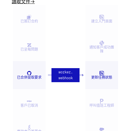
讀取文件
→
已簽訂合約
建立入門頁面
通知客戶成功團
已呈報問題
隊
worker
.
已合併提取要求
更新任務狀態
webhook
客戶已取消
呼叫值班工程師