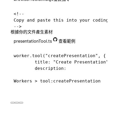
		snowflake.query(query.replace(/(\s+WHERE|$)/i, " FROM deals$1")),

		return `Created presentation "${pageTitle}" with ${slides.length + 1} slides (1 title + ${slides.length} content) and added it to the page.`;

	});
	},

<!--

});
已呈報問題
更新客戶記錄
Copy and paste this into your coding age
-->

根據你的文件產生素材
Build a worker that lets my Notion agent
presentationTool.ts
查看範例
已合併提取要求
開始實驗
I want three tools:

worker.tool("createPresentation", {

- listFavorites — Returns my saved meal
	title: "Create Presentation",

- orderFavorite — Takes a meal name, sh
	description:

客戶已取消
建立事件
- checkOrder — Returns delivery ETA and
		"Reads a Notion page and creates a PowerPoint presentation from its content. Each heading becomes a new slide. The generated .pptx file is uploaded to the bottom of the page.",

	schema: j.object({

		pageId: j.string()

應徵者已簽署合
	}),

給團隊讚許
約
	execute: async ({ pageId }, { notion }) => {

		// Fetch page content as markdown and parse into slides

		const pageTitle = await getPageTitle(notion, pageId);
