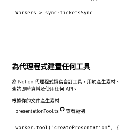
const tickets = worker.database("tickets
  type: "managed",

Connecting. Found 5 new tickets...
  initialTitle: "Support Tickets",

已合併提取要求
開始實驗
  primaryKeyProperty: "Tickets",

  schema: { properties: {

    "Tickets": Schema.title(),

    "CSAT score": Schema.select([{ name:
客戶已取消
建立事件
    "Feature tags": Schema.multiSelect([
為代理程式建置任何工具
  }},

});

為 Notion 代理程式撰寫自訂工具，用於產生素材、
應徵者已簽署合
給團隊讚許
查詢即時資料及使用任何 API。
約
worker.sync("ticketsSync", {

  database: tickets,

根據你的文件產生素材
  schedule: "5m",

presentationTool.ts
查看範例
  execute: async () => ({

已簽訂合約
建立入門頁面
    changes: (await zendesk.tickets.list
      type: "upsert" as const,

worker.tool("createPresentation", {
