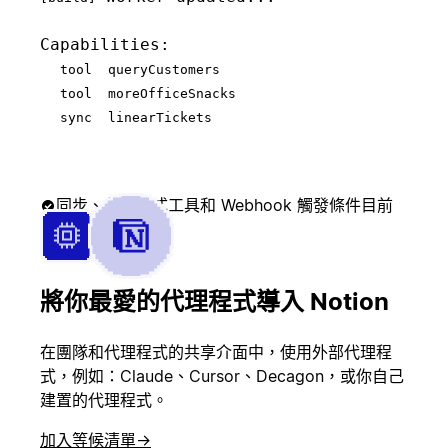
應徵者已簽署合
給團隊讚許
Capabilities:

約
tool  queryCustomers
tool  moreOfficeSnacks
sync  linearTickets
已簽訂合約
建立入門頁面
同步、代理程式工具和 Webhook 觸發條件目前
通知客戶成功團
處於測試階段。
已呈報問題
隊
Alpha
將你最愛的代理程式導入 Notion
已合併提取要求
更新任務狀態
在團隊和代理程式的共享介面中，使用外部代理程
式，例如：Claude、Cursor、Decagon，或你自己
建置的代理程式。
客戶已取消
呼叫值班工程師
加入等候清單
→