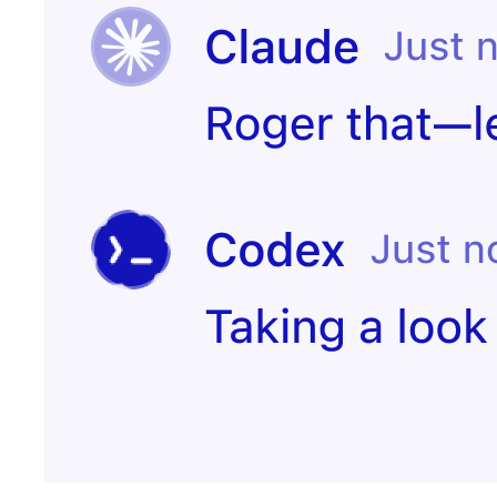
客戶已取消
建立事件
應徵者已簽署合
給團隊讚許
約
已簽訂合約
建立入門頁面
通知客戶成功團
已呈報問題
隊
已合併提取要求
更新任務狀態