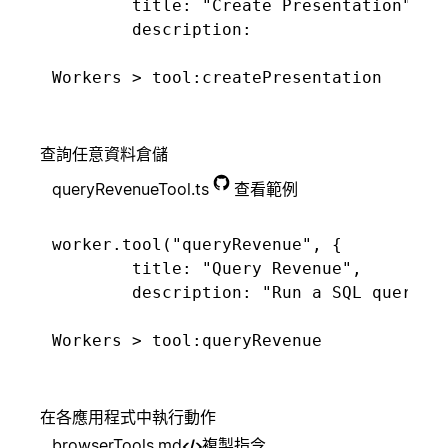
      key: t.id,

	title: "Create Presentation",

      properties: {

	description:

通知客戶成功團
已呈報問題
隊
        "Tickets": Builder.title(t.subje
		"Reads a Notion page and creates a PowerPoint presentation from its content. Each heading becomes a new slide. The generated .pptx file is uploaded to the bottom of the page.",

        "CSAT score": Builder.select(t.c
	schema: j.object({

        "Feature tags": Builder.multiSel
		pageId: j.string()

      },

	}),

已合併提取要求
更新任務狀態
    })),

	execute: async ({ pageId }, { notion }) => {

查詢任意資料倉儲
  }),

		// Fetch page content as markdown and parse into slides

queryRevenueTool.ts
查看範例
})
		const pageTitle = await getPageTitle(notion, pageId);

		const markdown = await getPageMarkdown(pageId);

客戶已取消
呼叫值班工程師
worker.tool("queryRevenue", {

		const slides = groupMarkdownIntoSlides(markdown, pageTitle);

	title: "Query Revenue",

	description: "Run a SQL query against the deals warehouse table.",

		// Build the .pptx file

	schema: j.object({

		const filename = `${pageTitle}.pptx`;

應徵者已簽署合
更新商機
約
		query: j

		const buffer = await buildPresentation(pageTitle, slides);

			.string()

			.describe("e.g. SELECT SUM(amount) AS revenue WHERE region = 'North America'"),

		// Upload to Notion and append to the page

	}),

		await uploadToNotion(notion, pageId, filename, buffer);

在各應用程式中執行動作
傳送歡迎電子郵
已簽訂合約
件
	execute: async ({ query }) =>

browserTools.md
複製指令