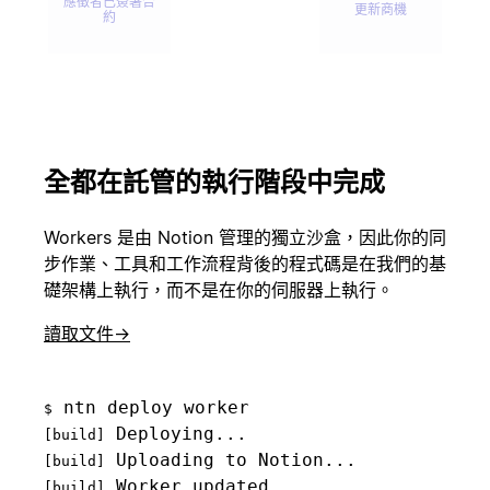
應徵者已簽署合
更新商機
約
傳送歡迎電子郵
已簽訂合約
件
全都在託管的執行階段中完成
已呈報問題
更新客戶記錄
Workers 是由 Notion 管理的獨立沙盒，因此你的同
步作業、工具和工作流程背後的程式碼是在我們的基
礎架構上執行，而不是在你的伺服器上執行。
已合併提取要求
開始實驗
讀取文件
→
$
客戶已取消
建立事件
[build]
[build]
 Worker updated...

[build]