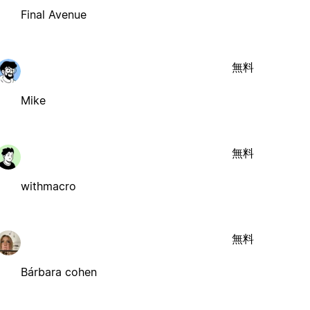
Final Avenue
無料
Mike
無料
withmacro
無料
Bárbara cohen