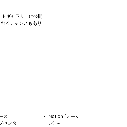
レートギャラリーに公開
られるチャンスもあり
ース
Notion (ノーショ
プセンター
ン) －