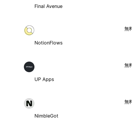
Final Avenue
無
NotionFlows
無
UP Apps
無
NimbleGot