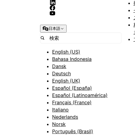
日本語
English (US)
Bahasa Indonesia
Dansk
Deutsch
English (UK)
Español (España)
Español (Latinoamérica)
Français (France)
Italiano
Nederlands
Norsk
Português (Brasil)