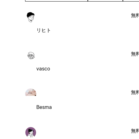
無
リヒト
無
vasco
無
Besma
無