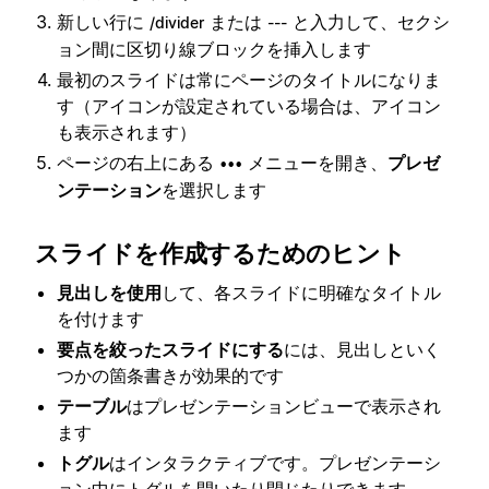
新しい行に
または
と入力して、セクシ
/divider
---
ョン間に区切り線ブロックを挿入します
最初のスライドは常にページのタイトルになりま
す（アイコンが設定されている場合は、アイコン
も表示されます）
ページの右上にある
メニューを開き、
プレゼ
•••
ンテーション
を選択します
スライドを作成するためのヒント
見出しを使用
して、各スライドに明確なタイトル
を付けます
要点を絞ったスライドにする
には、見出しといく
つかの箇条書きが効果的です
テーブル
はプレゼンテーションビューで表示され
ます
トグル
はインタラクティブです。プレゼンテーシ
ョン中にトグルを開いたり閉じたりできます