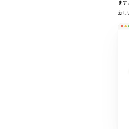
ます
新し