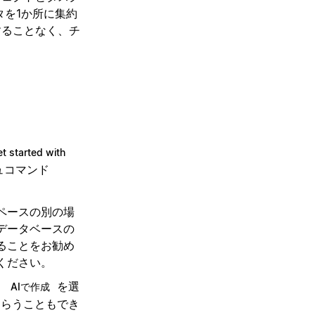
タを1か所に集約
することなく、チ
t started with
ュコマンド
ペースの別の場
データベースの
ることをお勧め
ください。
、
を選
AIで作成
もらうこともでき