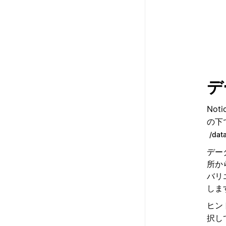
デ
No
の下
/dat
デー
所か
バリ
しま
ヒン
択し