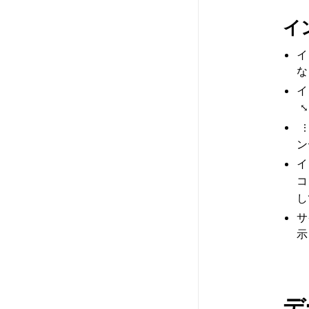
イ
イ
な
イ
⤡
ン
イ
コ
し
サ
示
デ