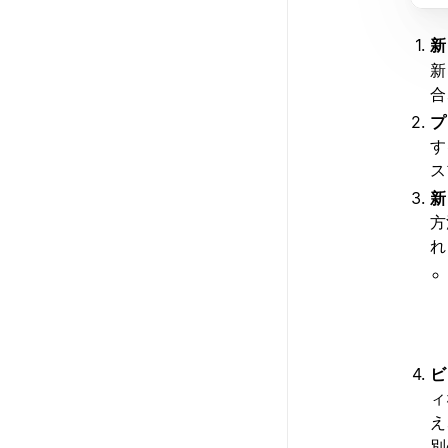
新
新
合
プ
す
ス
新
方
れ
ビ
ィ
え
別