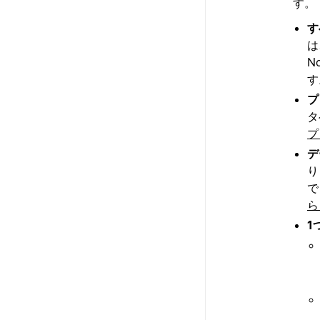
す。
す
は
N
す
プ
タ
プ
デ
り
で
ら
1