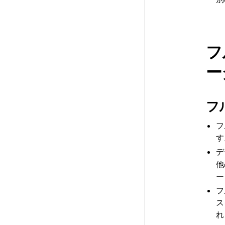
フ
ー
フ
フ
す
デ
他
ー
フ
ス
れ