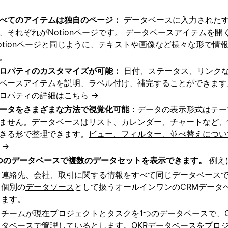
べてのアイテムは独自のページ：
データベースに入力された
、それぞれがNotionページです。 データベースアイテムを開
otionページと同じように、テキストや画像など様々な形で情
。
ロパティのカスタマイズが可能：
日付、ステータス、リンク
ベースアイテムを説明、ラベル付け、補完することができます
ロパティの詳細はこちら →
ータをさまざまな方法で視覚化可能：
データの表示形式はテー
ません。データベースはリスト、カレンダー、チャートなど、
きる形で整理できます
。
ビュー、フィルター、並べ替えについ
 →
つのデータベースで複数のデータセットを表示できます。
例え
連絡先、会社、取引に関する情報をすべて同じデータベース
個別の
データソース
として扱うオールインワンのCRMデータ
ます。
チームが現在プロジェクトとタスクを1つのデータベースで、O
タベースで管理しているとします。OKRデータベースをプロ