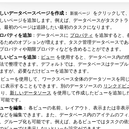
しいデータベースページを作成：
をクリックして
新規ページ
しいページを追加します。例えば、データベースがタスクトラ
、最初のページは追跡したい最初のタスクになります。
ロパティを追加
：データベースに
プロパティ
を追加すると、
るためのオプションが増えます。タスク管理データベースであ
プロパティや期限プロパティなどを含めることができます。
しいビューを追加
：
ビュー
を使用すると、データベース内の
法で整理できます。デフォルトでは、データベースはテーブル
ますが、必要なだけビューを追加できます。
ビューを使用して、ワークスペース全体のデータソースを同
に表示することもできます。別のデータソースの
リンクドビ
り、
新しいデータソース
を使用して作成したビューを追加し
可能です。
ューを編集
： 各ビューの名前、レイアウト、表示または非表
などを編集できます。また、データベース内のアイテムのフィ
、グループ化も可能です。例えば、あるビューではタスクの依
のビューでは表示しないといった設定ができます。