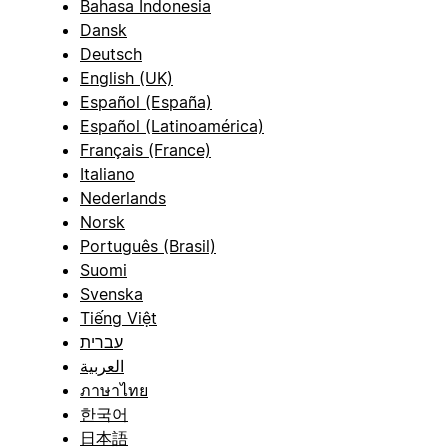
Bahasa Indonesia
Dansk
Deutsch
English (UK)
Español (España)
Español (Latinoamérica)
Français (France)
Italiano
Nederlands
Norsk
Português (Brasil)
Suomi
Svenska
Tiếng Việt
עברית
العربية
ภาษาไทย
한국어
日本語