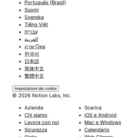
Português (Brasil)
Suomi
Svenska
Tiếng Việt
עברית
العربية
ภาษาไทย
한국어
日本語
简体中文
繁體中文
Impostazioni dei cookie
© 2026 Notion Labs, Inc.
Azienda
Scarica
Chi siamo
iOS e Android
Lavora con noi
Mac e Windows
Sicurezza
Calendario
Stato
Web Clipper