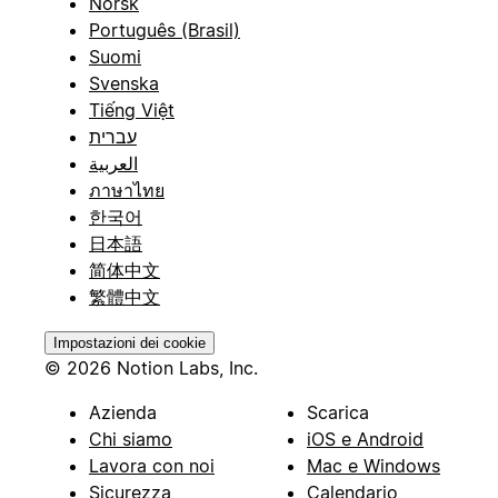
Norsk
Português (Brasil)
Suomi
Svenska
Tiếng Việt
עברית
العربية
ภาษาไทย
한국어
日本語
简体中文
繁體中文
Impostazioni dei cookie
© 2026 Notion Labs, Inc.
Azienda
Scarica
Chi siamo
iOS e Android
Lavora con noi
Mac e Windows
Sicurezza
Calendario