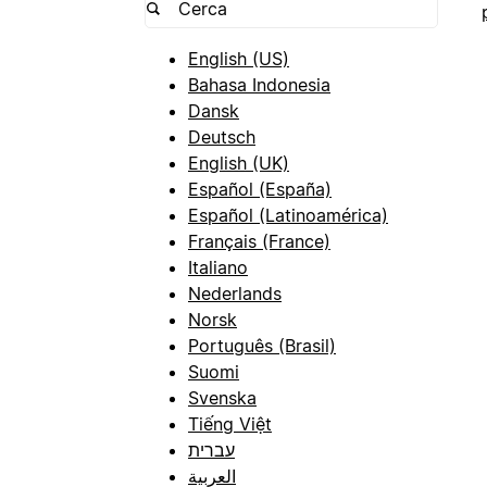
English (US)
Bahasa Indonesia
Dansk
Deutsch
English (UK)
Español (España)
Español (Latinoamérica)
Français (France)
Italiano
Nederlands
Norsk
Português (Brasil)
Suomi
Svenska
Tiếng Việt
עברית
العربية