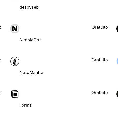
desbyseb
o
Gratuito
NimbleGot
o
Gratuito
NotoMantra
o
Gratuito
Forms