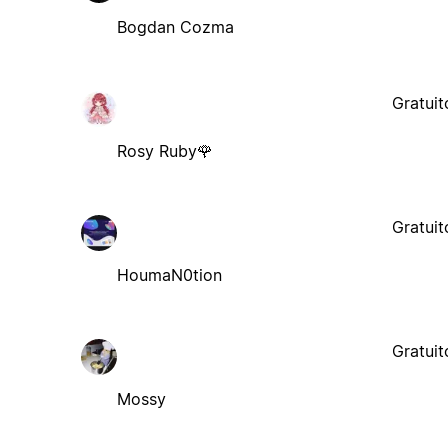
Bogdan Cozma
Gratuit
Rosy Ruby🌹
Gratuit
HoumaN0tion
Gratuit
Mossy