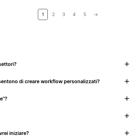
1
2
3
4
5
→
settori?
nsentono di creare workflow personalizzati?
le"?
rei iniziare?