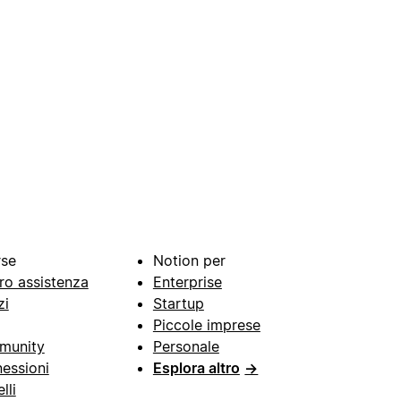
rse
Notion per
ro assistenza
Enterprise
zi
Startup
Piccole imprese
munity
Personale
essioni
Esplora altro
→
lli