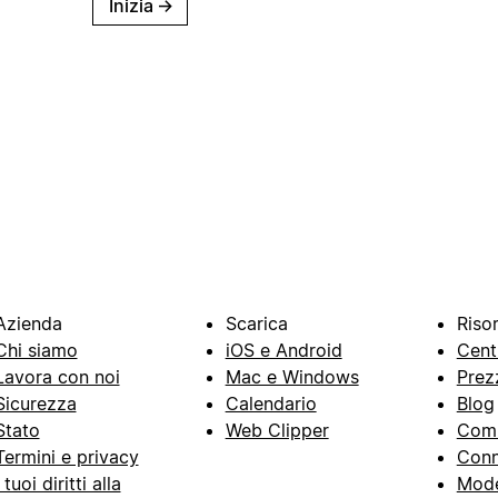
Inizia
→
Azienda
Scarica
Riso
Chi siamo
iOS e Android
Cent
Lavora con noi
Mac e Windows
Prez
Sicurezza
Calendario
Blog
Stato
Web Clipper
Com
Termini e privacy
Conn
I tuoi diritti alla
Mode