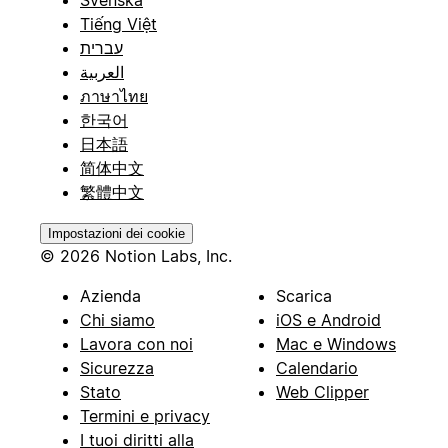
Svenska
Tiếng Việt
עברית
العربية
ภาษาไทย
한국어
日本語
简体中文
繁體中文
Impostazioni dei cookie
© 2026 Notion Labs, Inc.
Azienda
Scarica
Chi siamo
iOS e Android
Lavora con noi
Mac e Windows
Sicurezza
Calendario
Stato
Web Clipper
Termini e privacy
I tuoi diritti alla