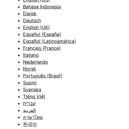
Bahasa Indonesia
Dansk
Deutsch
English (UK)
Español (España)
Español (Latinoamérica)
Français (France)
Italiano
Nederlands
Norsk
Português (Brasil)
Suomi
Svenska
Tiếng Việt
עברית
العربية
ภาษาไทย
한국어