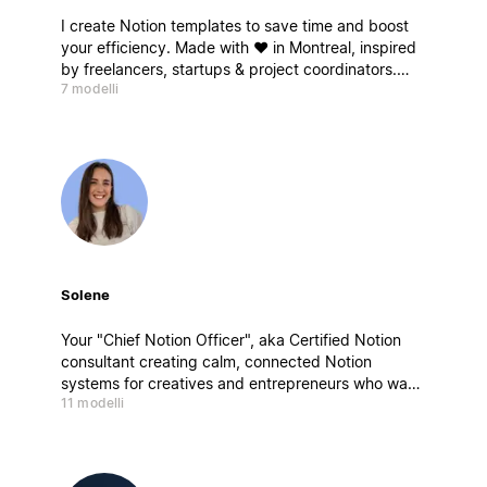
I create Notion templates to save time and boost
your efficiency. Made with ❤️ in Montreal, inspired
by freelancers, startups & project coordinators.
7 modelli
Ready for takeoff ? Je crée des modèles Notion
pour gagner du temps et booster votre efficacité.
Solene
Your "Chief Notion Officer", aka Certified Notion
consultant creating calm, connected Notion
systems for creatives and entrepreneurs who want
11 modelli
to work better, not harder. My builds blend
strategy, design, and mindfulness, aka clarity by
design.