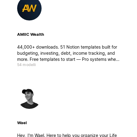
AMIIC Wealth
44,000+ downloads. 51 Notion templates built for
budgeting, investing, debt, income tracking, and
more. Free templates to start — Pro systems when
54 modelli
you're ready to go deeper.
Wael
Hey, I'm Wael. Here to help you organize your Life