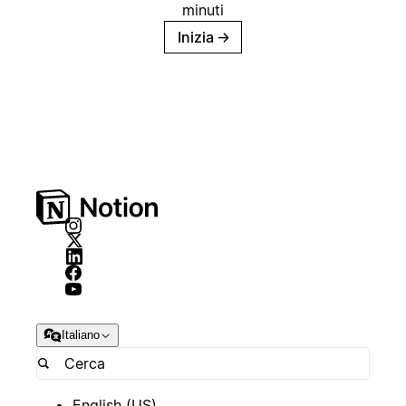
minuti
Inizia
→
Italiano
English (US)