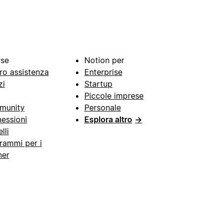
rse
Notion per
ro assistenza
Enterprise
zi
Startup
Piccole imprese
munity
Personale
essioni
Esplora altro
→
lli
rammi per i
ner