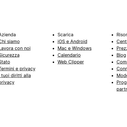
Azienda
Scarica
Riso
Chi siamo
iOS e Android
Cent
Lavora con noi
Mac e Windows
Prez
Sicurezza
Calendario
Blog
Stato
Web Clipper
Com
Termini e privacy
Conn
I tuoi diritti alla
Mode
privacy
Prog
part