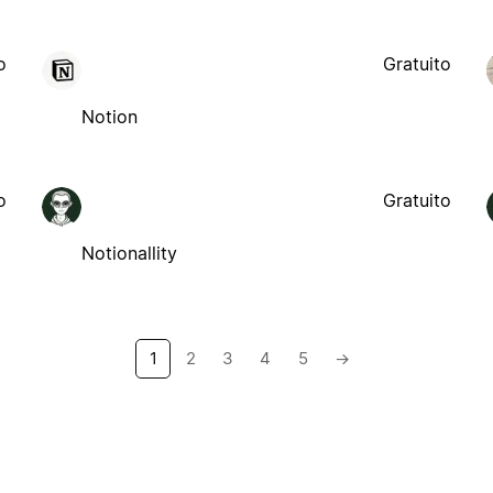
o
Gratuito
Notion
o
Gratuito
Notionallity
1
2
3
4
5
→