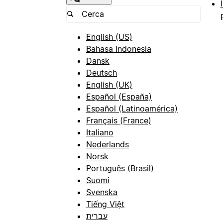
English (US)
Bahasa Indonesia
Dansk
Deutsch
English (UK)
Español (España)
Español (Latinoamérica)
Français (France)
Italiano
Nederlands
Norsk
Português (Brasil)
Suomi
Svenska
Tiếng Việt
עברית