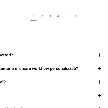
1
2
3
4
5
→
settori?
nsentono di creare workflow personalizzati?
le"?