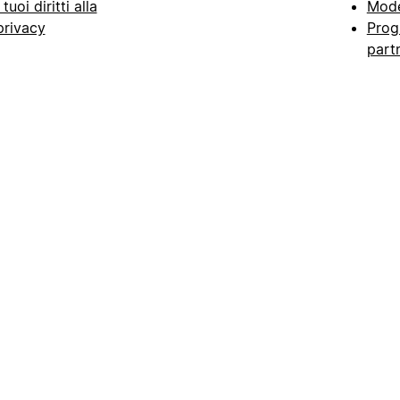
I tuoi diritti alla
Mode
privacy
Prog
part