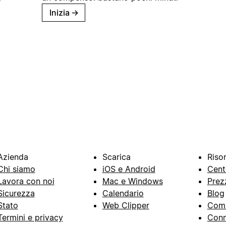
Inizia
→
Azienda
Scarica
Riso
Chi siamo
iOS e Android
Cent
Lavora con noi
Mac e Windows
Prez
Sicurezza
Calendario
Blog
Stato
Web Clipper
Com
Termini e privacy
Conn