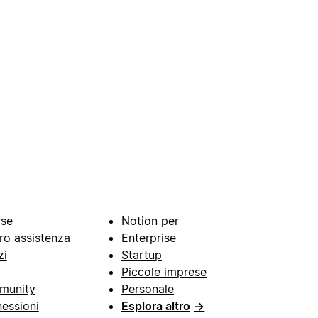
rse
Notion per
ro assistenza
Enterprise
zi
Startup
Piccole imprese
munity
Personale
essioni
Esplora altro
→