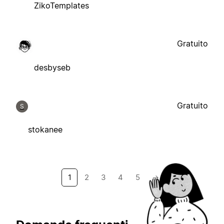
ZikoTemplates
Gratuito
desbyseb
Gratuito
S
stokanee
1
2
3
4
5
→