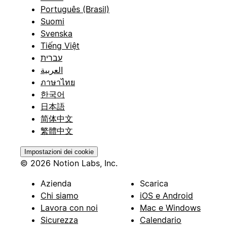
Português (Brasil)
Suomi
Svenska
Tiếng Việt
עברית
العربية
ภาษาไทย
한국어
日本語
简体中文
繁體中文
Impostazioni dei cookie
© 2026 Notion Labs, Inc.
Azienda
Scarica
Chi siamo
iOS e Android
Lavora con noi
Mac e Windows
Sicurezza
Calendario