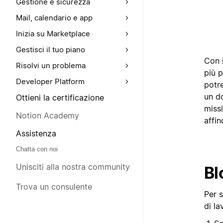
Gestione e sicurezza
Mail, calendario e app
Inizia su Marketplace
Gestisci il tuo piano
Con i
Risolvi un problema
più p
Developer Platform
potre
un d
Ottieni la certificazione
miss
Notion Academy
affin
Assistenza
Chatta con noi
Unisciti alla nostra community
Bl
Trova un consulente
Per s
di la