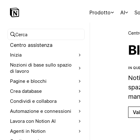
Prodotto
AI
So
Centr
Cerca nel Centro assistenza
Centro assistenza
Bl
Inizia
Nozioni di base sullo spazio
IN QU
di lavoro
Noti
Pagine e blocchi
spaz
Crea database
man
Condividi e collabora
Automazione e connessioni
Va
Lavora con Notion AI
Agenti in Notion