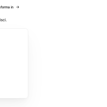
→
sforma in
sci.