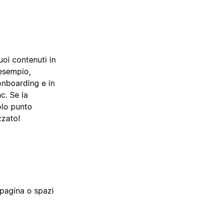
uoi contenuti in
 esempio,
onboarding e in
c. Se la
olo punto
zzato!
 pagina o spazi