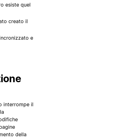
ro esiste quel
to creato il
sincronizzato e
zione
o interrompe il
la
odifiche
 pagine
amento della