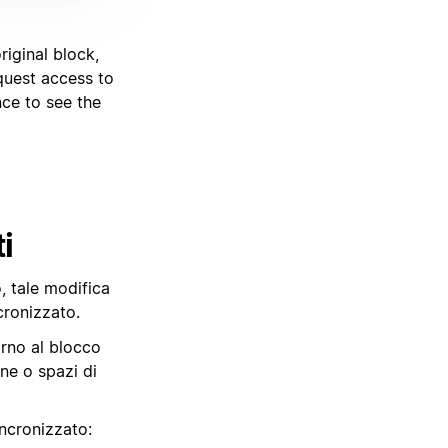
riginal block,
quest access to
nce to see the
i
, tale modifica
ncronizzato.
rno al blocco
ine o spazi di
ncronizzato: