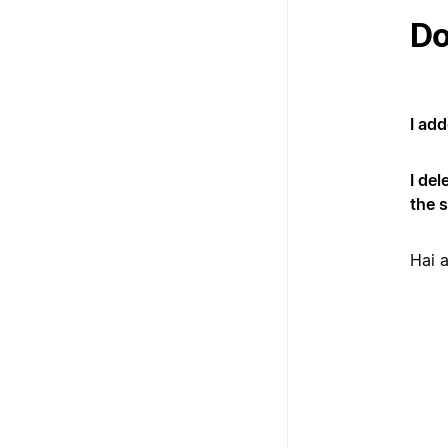
Do
I add
I del
the 
Hai 