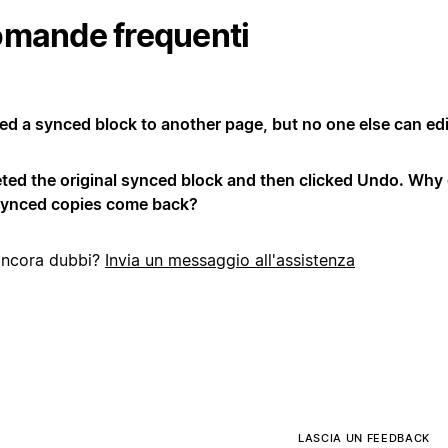
mande frequenti
ed a synced block to another page, but no one else can edit
eted the original synced block and then clicked Undo. Why d
synced copies come back?
ancora dubbi?
Invia un messaggio all'assistenza
LASCIA UN FEEDBACK