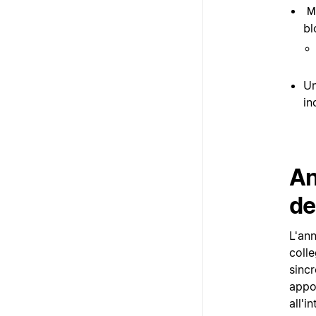
M
bl
Un
in
An
de
L'an
colle
sinc
appor
all'