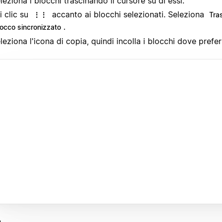
leziona i blocchi trascinando il cursore su di essi.
i clic su
accanto ai blocchi selezionati. Seleziona
⋮⋮
Tra
.
locco sincronizzato
leziona l'icona di copia, quindi incolla i blocchi dove preferi