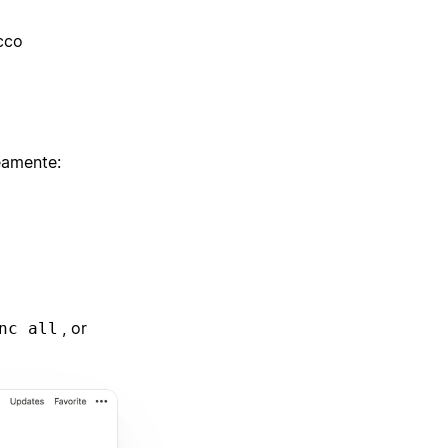
occo
neamente:
, or
nc all