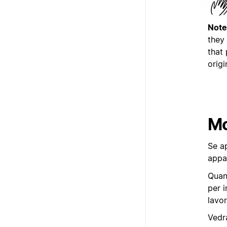
Note
they
that
origi
Mo
Se ap
appar
Quan
per i
lavor
Vedr