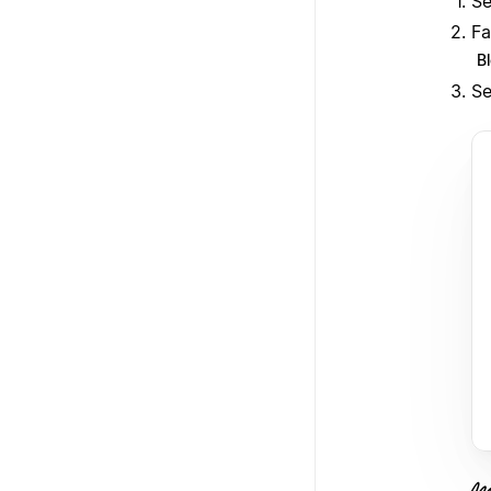
Se
Fa
B
Se