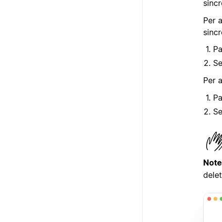
sinc
Per a
sincr
Pa
Se
Per a
Pa
Se
Note
delet