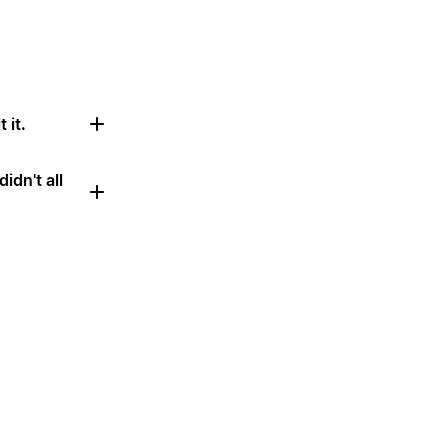
 it.
idn't all