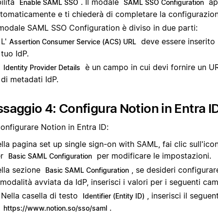
ilita
. Il modale
ap
Enable SAML SSO
SAML SSO Configuration
tomaticamente e ti chiederà di completare la configurazion
 modale SAML SSO Configuration è diviso in due parti:
L'
deve essere inserito 
Assertion Consumer Service (ACS) URL
tuo IdP.
è un campo in cui devi fornire un U
Identity Provider Details
di metadati IdP.
saggio 4: Configura Notion in Entra I
onfigurare Notion in Entra ID:
lla pagina set up single sign-on with SAML, fai clic sull'ico
er
per modificare le impostazioni.
Basic SAML Configuration
lla sezione
, se desideri configurar
Basic SAML Configuration
 modalità avviata da IdP, inserisci i valori per i seguenti cam
Nella casella di testo
, inserisci il segue
Identifier (Entity ID)
.
https://www.notion.so/sso/saml