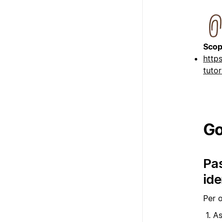
Scopr
http
tutor
Go
Pas
ide
Per o
As