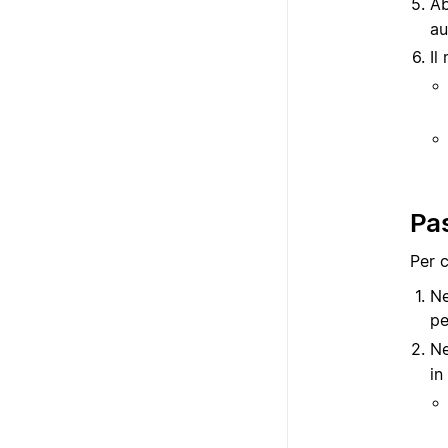
Ab
au
Il
Pas
Per c
Ne
p
Ne
in