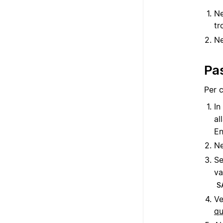
Ne
tr
Ne
Pa
Per 
In
al
En
Ne
Se
va
S
Ve
qu