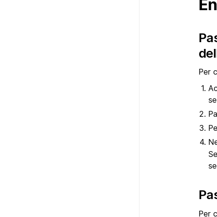
En
Pas
del
Per c
Ac
se
Pa
Pe
Ne
Se
se
Pa
Per 