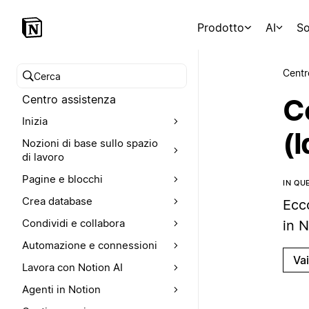
Prodotto
AI
So
Centr
Cerca nel Centro assistenza
Centro assistenza
Co
Inizia
(
Nozioni di base sullo spazio
di lavoro
Pagine e blocchi
IN QU
Crea database
Ecc
Condividi e collabora
in N
Automazione e connessioni
Va
Lavora con Notion AI
Agenti in Notion