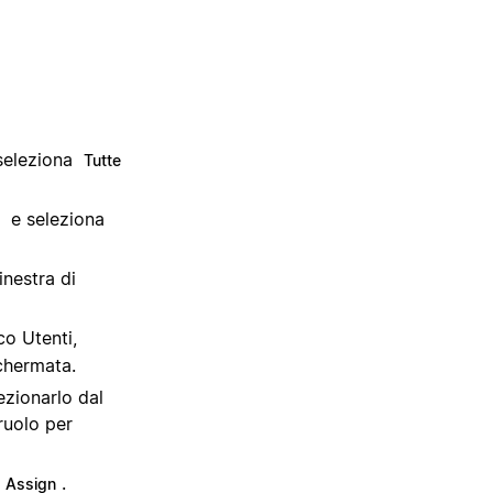
 seleziona
Tutte
e seleziona
inestra di
co Utenti,
schermata.
ezionarlo dal
ruolo per
.
Assign