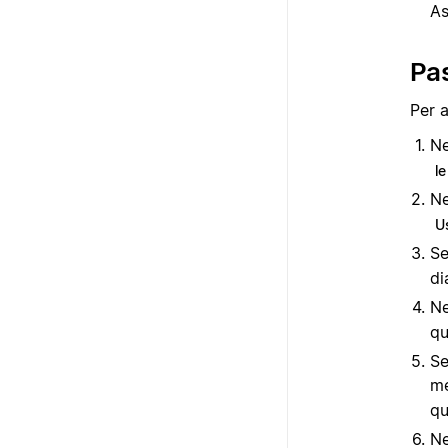
As
Pas
Per a
Ne
le
Ne
U
Se
di
Ne
qu
Se
me
qu
Ne