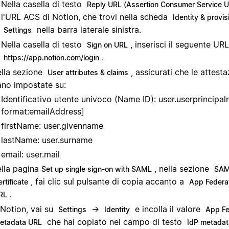
Nella casella di testo
Reply URL (Assertion Consumer Service 
l'URL ACS di Notion, che trovi nella scheda
Identity & provis
nella barra laterale sinistra.
Settings
Nella casella di testo
, inserisci il seguente URL
Sign on URL
.
https://app.notion.com/login
lla sezione
, assicurati che le attesta
User attributes & claims
ano impostate su:
Identificativo utente univoco (Name ID): user.userprincip
format:emailAddress]
firstName: user.givenname
lastName: user.surname
email: user.mail
lla pagina
, nella sezione
Set up single sign-on with SAML
SAM
, fai clic sul pulsante di copia accanto a
rtificate
App Federa
.
RL
 Notion, vai su
→
e incolla il valore
Settings
Identity
App Fe
che hai copiato nel campo di testo
etadata URL
IdP metadat