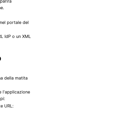
parirà
e.
nel portale del
RL IdP o un XML
D
na della matita
e l'applicazione
pi:
nte URL: