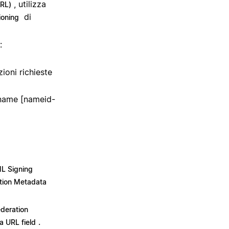
, utilizza
URL)
di
ioning
:
zioni richieste
alname [nameid-
L Signing
tion Metadata
deration
.
a URL field