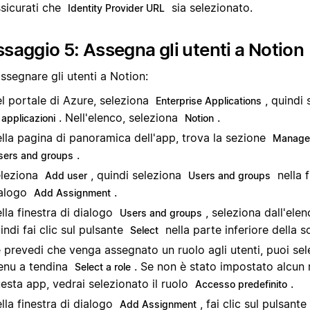
sicurati che
sia selezionato.
Identity Provider URL
saggio 5: Assegna gli utenti a Notion
ssegnare gli utenti a Notion:
l portale di Azure, seleziona
, quindi
Enterprise Applications
. Nell'elenco, seleziona
.
 applicazioni
Notion
lla pagina di panoramica dell'app, trova la sezione
Manage
.
sers and groups
leziona
, quindi seleziona
nella f
Add user
Users and groups
alogo
.
Add Assignment
lla finestra di dialogo
, seleziona dall'elen
Users and groups
indi fai clic sul pulsante
nella parte inferiore della 
Select
 prevedi che venga assegnato un ruolo agli utenti, puoi sel
nu a tendina
. Se non è stato impostato alcun 
Select a role
esta app, vedrai selezionato il ruolo
.
Accesso predefinito
lla finestra di dialogo
, fai clic sul pulsante
Add Assignment