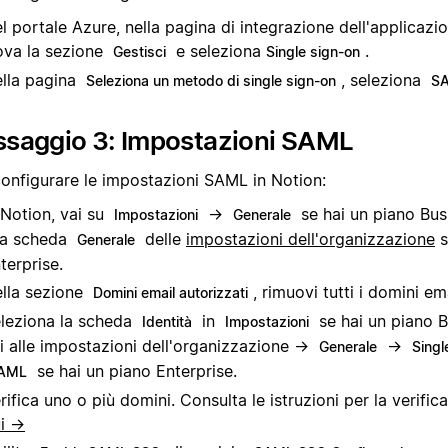
l portale Azure, nella pagina di integrazione dell'applicazi
ova la sezione
e seleziona
.
Gestisci
Single sign-on
lla pagina
, seleziona
Seleziona un metodo di single sign-on
S
ssaggio 3: Impostazioni SAML
configurare le impostazioni SAML in Notion:
 Notion, vai su
→
se hai un piano Bus
Impostazioni
Generale
la scheda
delle
impostazioni dell'organizzazione
s
Generale
terprise.
lla sezione
, rimuovi tutti i domini ema
Domini email autorizzati
leziona la scheda
in
se hai un piano B
Identità
Impostazioni
i alle impostazioni dell'organizzazione →
→
Generale
Singl
se hai un piano Enterprise.
AML
rifica uno o più domini. Consulta le istruzioni per la verific
i →