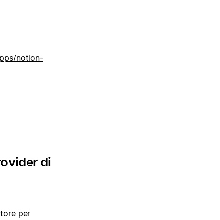
apps/notion-
rovider di
atore
per