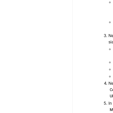
Ne
si
Ne
Ce
U
In
M