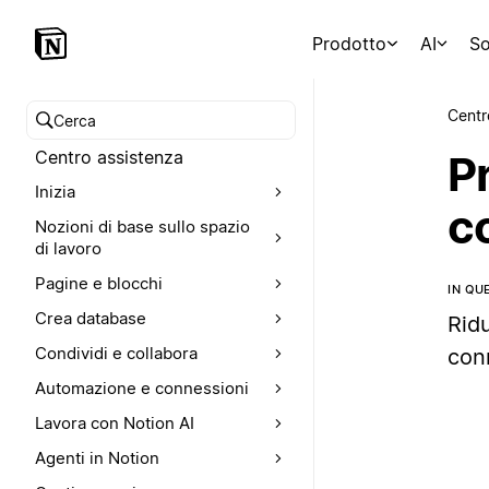
Prodotto
AI
So
Centr
Cerca nel Centro assistenza
Centro assistenza
Pr
Inizia
c
Nozioni di base sullo spazio
di lavoro
Pagine e blocchi
IN QU
Crea database
Ridu
Condividi e collabora
con
Automazione e connessioni
Lavora con Notion AI
Agenti in Notion