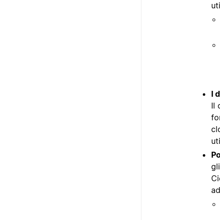
ut
I 
Il
fo
cl
ut
Po
gl
Ci
ad