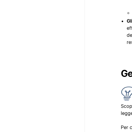
Gl
ef
de
re
Ge
Scopr
legg
Per c