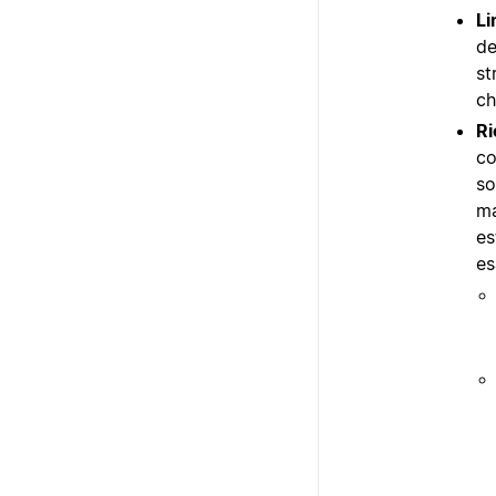
Li
de
st
ch
Ri
co
so
ma
es
es