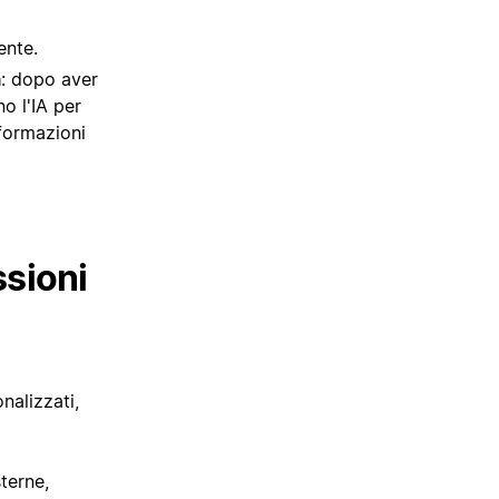
ente.
a
: dopo aver
no l'IA per
nformazioni
ssioni
nalizzati,
terne,