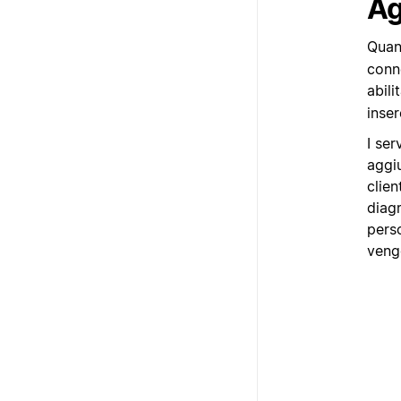
Ag
Quan
conne
abil
inse
I ser
aggiu
clien
diag
perso
veng