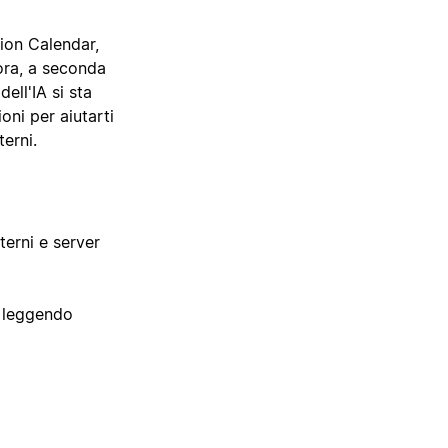
tion Calendar,
ora, a seconda
ell'IA si sta
ni per aiutarti
terni.
terni e server
, leggendo