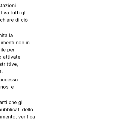
stazioni
va tutti gli
chiare di ciò
ita la
rumenti non in
ile per
 attivate
trittive,
a.
 accesso
nnosi e
rti che gli
pubblicati dello
amento, verifica