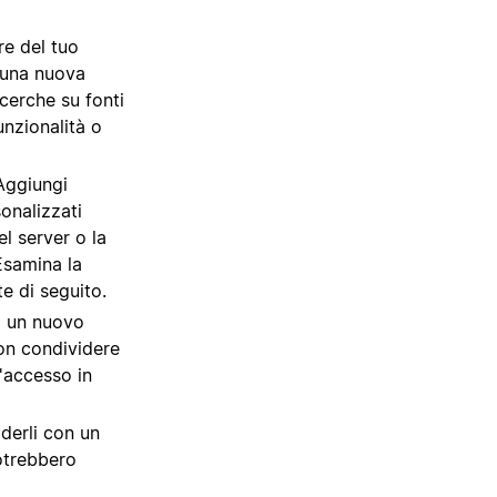
re del tuo
e una nuova
icerche su fonti
unzionalità o
"Aggiungi
onalizzati
el server o la
 Esamina la
te di seguito.
ea un nuovo
on condividere
'accesso in
derli con un
otrebbero