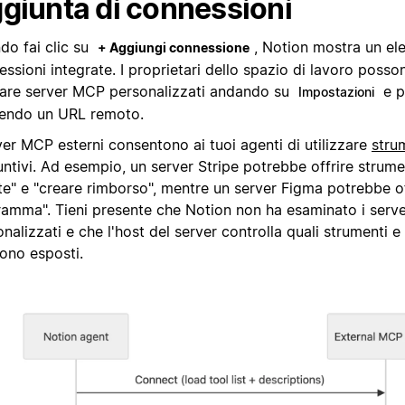
giunta di connessioni
do fai clic su
, Notion mostra un el
+ Aggiungi connessione
ssioni integrate. I proprietari dello spazio di lavoro poss
itare server MCP personalizzati andando su
e p
Impostazioni
rendo un URL remoto.
ver MCP esterni consentono ai tuoi agenti di utilizzare
stru
ntivi. Ad esempio, un server Stripe potrebbe offrire strume
te" e "creare rimborso", mentre un server Figma potrebbe o
ramma". Tieni presente che Notion non ha esaminato i ser
nalizzati e che l'host del server controlla quali strumenti e
ono esposti.