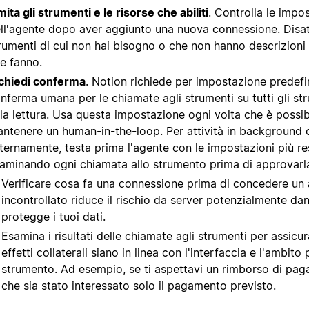
mita gli strumenti e le risorse che abiliti
. Controlla le impo
ll'agente dopo aver aggiunto una nuova connessione. Disatti
rumenti di cui non hai bisogno o che non hanno descrizioni 
e fanno.
chiedi conferma
. Notion richiede per impostazione predefin
nferma umana per le chiamate agli strumenti su tutti gli st
la lettura. Usa questa impostazione ogni volta che è possib
ntenere un human-in-the-loop. Per attività in background o
ternamente, testa prima l'agente con le impostazioni più res
aminando ogni chiamata allo strumento prima di approvarl
Verificare cosa fa una connessione prima di concedere un
incontrollato riduce il rischio da server potenzialmente da
protegge i tuoi dati.
Esamina i risultati delle chiamate agli strumenti per assicura
effetti collaterali siano in linea con l'interfaccia e l'ambito 
strumento. Ad esempio, se ti aspettavi un rimborso di pag
che sia stato interessato solo il pagamento previsto.