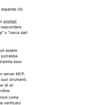
é espande ciò
to
prompt
e nascondere
i” o “cerca dati
può essere
o potrebbe
 tramite esso
un server MCP,
 suoi strumenti.
so di un
rdine.
azioni come
ha verificato