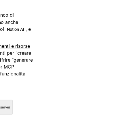
enco di
ono anche
oi
, e
Notion AI
menti e risorse
nti per "creare
ffrire "generare
ver MCP
 funzionalità