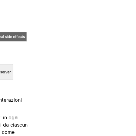
nterazioni
t
: in ogni
ti da ciascun
 e come