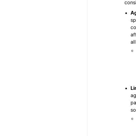
consi
Ag
sp
co
af
al
Li
ag
pa
so