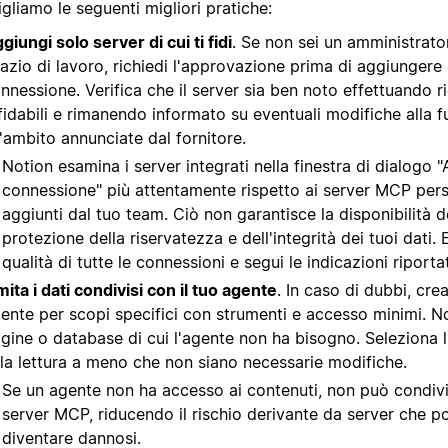
gliamo le seguenti migliori pratiche:
giungi solo server di cui ti fidi
. Se non sei un amministrato
azio di lavoro, richiedi l'approvazione prima di aggiunger
nnessione. Verifica che il server sia ben noto effettuando r
fidabili e rimanendo informato su eventuali modifiche alla f
l'ambito annunciate dal fornitore.
Notion esamina i server integrati nella finestra di dialogo 
connessione" più attentamente rispetto ai server MCP pers
aggiunti dal tuo team. Ciò non garantisce la disponibilità d
protezione della riservatezza e dell'integrità dei tuoi dati.
qualità di tutte le connessioni e segui le indicazioni riporta
mita i dati condivisi con il tuo agente
. In caso di dubbi, cr
ente per scopi specifici con strumenti e accesso minimi. N
gine o database di cui l'agente non ha bisogno. Seleziona l
la lettura a meno che non siano necessarie modifiche.
Se un agente non ha accesso ai contenuti, non può condivi
server MCP, riducendo il rischio derivante da server che p
diventare dannosi.