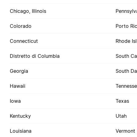
Chicago, Illinois
Pennsylv
Colorado
Porto Ri
Connecticut
Rhode Is
Distretto di Columbia
South Ca
Georgia
South Da
Hawaii
Tenness
Iowa
Texas
Kentucky
Utah
Louisiana
Vermont