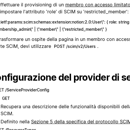
ffettuare il provisioning di un
membro con accesso limitat
impostare l'attributo 'role' di SCIM su 'restricted_member':
:ietf:params:scim:schemas:extension:notion:2.0:User\": { role: string 
mbership_admin\" | \"member\" | \"restricted_member\" }
trasformare un ospite della pagina in un membro con access
te SCIM, devi utilizzare
.
POST /scim/v2/Users
nfigurazione del provider di se
ET /ServiceProviderConfig
GET
Recupera una descrizione delle funzionalità disponibili dell
SCIM.
Definito nella
Sezione 5 della specifica del protocollo SCI
ET /ResourceTypes