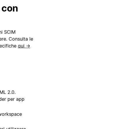
g con
ni SCIM
ere. Consulta le
pecifiche
qui →
AML 2.0.
ider per app
 workspace
ri utilizzare