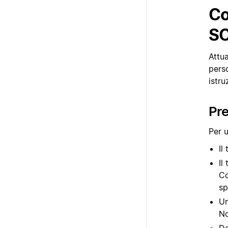
Co
S
Attu
perso
istru
Pre
Per 
Il
Il
Co
sp
Un
No
De