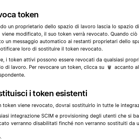
voca token
o un proprietario dello spazio di lavoro lascia lo spazio di
o viene modificato, il suo token verrà revocato. Quando ciò
to un messaggio automatico ai restanti proprietari dello sp
otificare loro di sostituire il token revocato.
re, i token attivi possono essere revocati da qualsiasi propr
o di lavoro. Per revocare un token, clicca su
accanto al
🗑
ispondente.
tituisci i token esistenti
 token viene revocato, dovrai sostituirlo in tutte le integraz
iasi integrazione SCIM e provisioning degli utenti che si b
ato verranno disabilitati finché non verranno sostituiti da 