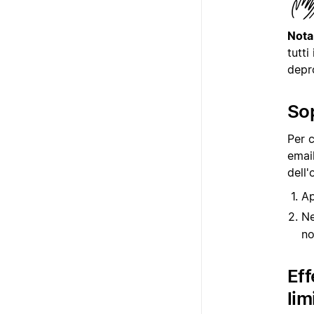
Nota
tutti
depr
Sop
Per c
email
dell
Ap
Ne
no
Eff
lim