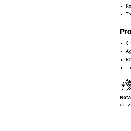
Re
Tr
Pro
Cr
Ag
Re
Tr
Nota
utili