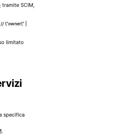
o
tramite SCIM,
// \"owner\" |
o limitato
rvizi
a specifica
M
.