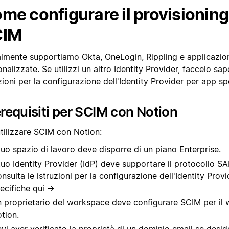
me configurare il provisionin
CIM
almente supportiamo Okta, OneLogin, Rippling e applicazio
nalizzate. Se utilizzi un altro Identity Provider, faccelo sap
zioni per la configurazione dell'Identity Provider per app s
requisiti per SCIM con Notion
utilizzare SCIM con Notion:
 tuo spazio di lavoro deve disporre di un piano Enterprise.
 tuo Identity Provider (IdP) deve supportare il protocollo S
nsulta le istruzioni per la configurazione dell'Identity Prov
ecifiche
qui →
 proprietario del workspace deve configurare SCIM per il
tion.
vi aver verificato la proprietà di un dominio email se deside