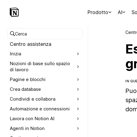
Prodotto
AI
So
Centr
Cerca nel Centro assistenza
Centro assistenza
Es
Inizia
g
Nozioni di base sullo spazio
di lavoro
Pagine e blocchi
IN QU
Crea database
Puoi
Condividi e collabora
spa
dom
Automazione e connessioni
Lavora con Notion AI
Agenti in Notion