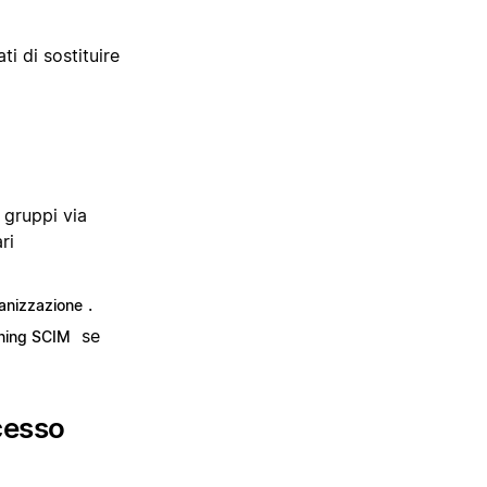
ti di sostituire
e gruppi via
ri
.
ganizzazione
se
oning SCIM
cesso