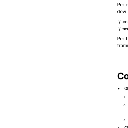
Per e
devi 
\"urn
\"me
Per 
trami
Co
G
G