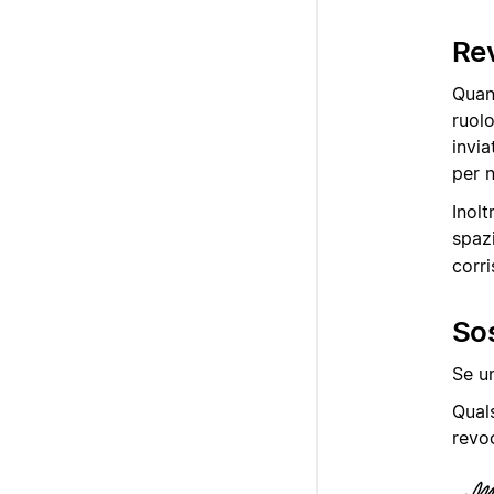
Re
Quand
ruol
invia
per n
Inolt
spazi
corr
Sos
Se un
Quals
revoc