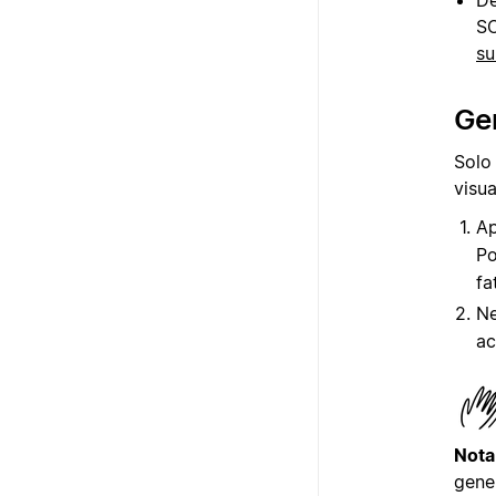
SC
su
Gen
Solo
visu
Ap
Po
fa
Ne
ac
Nota
gene