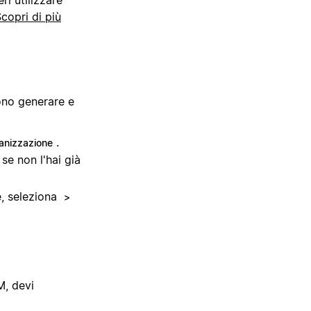
copri di più
ono generare e
.
ganizzazione
se non l'hai già
e, seleziona
>
M, devi